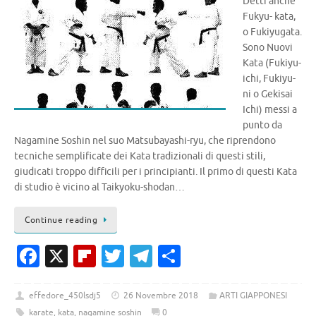
Detti anche
Fukyu- kata,
o Fukiyugata.
Sono Nuovi
Kata (Fukiyu-
ichi, Fukiyu-
ni o Gekisai
Ichi) messi a
punto da
Nagamine Soshin nel suo Matsubayashi-ryu, che riprendono
tecniche semplificate dei Kata tradi­zionali di questi stili,
giudicati troppo difficili per i principianti. Il primo di questi Kata
di studio è vicino al Taikyoku-shodan…
Continue reading
Fa
X
Fl
T
T
C
c
ip
w
el
o
e
b
it
e
n
effedore_450lsdj5
26 Novembre 2018
ARTI GIAPPONESI
karate
,
kata
,
nagamine soshin
0