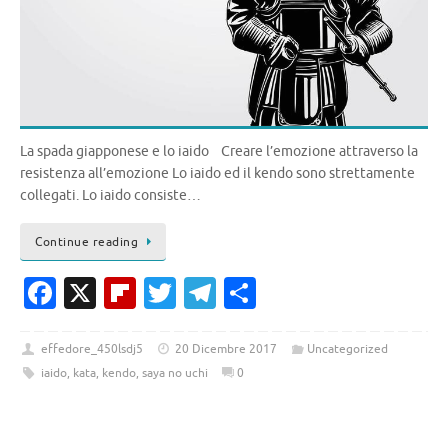
La spada giapponese e lo iaido Creare l’emozione attraverso la
resistenza all’emozione Lo iaido ed il kendo sono strettamente
collegati. Lo iaido consiste…
Continue reading
Fa
X
Fl
T
T
C
c
ip
w
el
o
e
b
it
e
n
effedore_450lsdj5
20 Dicembre 2017
Uncategorized
iaido
,
kata
,
kendo
,
saya no uchi
0
b
o
te
gr
di
o
ar
r
a
vi