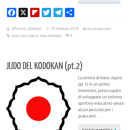
Fa
X
Fl
T
T
C
c
ip
w
el
o
e
b
it
e
n
effedore_450lsdj5
15 Febbraio 2018
Uncategorized
judo
,
kano jigoro
,
kata
,
kodokan
0
b
o
te
gr
di
o
ar
r
a
vi
o
d
m
di
JUDO DEL KODOKAN (pt.2)
k
La sintesi di Kano Jigoro
(pt.1) In un primo
momento, preoccupato
di sviluppare un sistema
sportivo educativo senza
alcun peri­colo per i
praticanti…
Continue reading