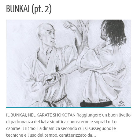
o
d
m
di
BUNKAI (pt. 2)
k
IL BUNKAI, NEL KARATE SHOKOTAN Raggiungere un buon livello
di padronanza del kata significa conoscerne e soprattutto
capirne il ritmo. La dinamica secondo cui si susseguono le
tecniche e l’uso del tempo, caratterizzato da…