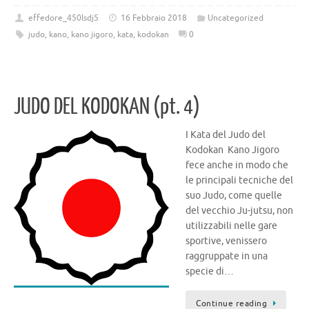
c
ip
w
el
o
e
b
it
e
n
effedore_450lsdj5
16 Febbraio 2018
Uncategorized
judo
,
kano
,
kano jigoro
,
kata
,
kodokan
0
b
o
te
gr
di
o
ar
r
a
vi
o
d
m
di
JUDO DEL KODOKAN (pt. 4)
k
I Kata del Judo del
Kodokan Kano Jigoro
fece anche in modo che
le principali tecniche del
suo Judo, come quelle
del vecchio Ju-jutsu, non
utilizzabili nelle gare
sportive, venis­sero
raggruppate in una
specie di…
Continue reading