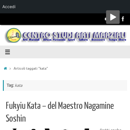
Accedi
Salta al
contenuto
Articoli taggati "kata"
Tag:
kata
Fukyiu Kata – del Maestro Nagamine
Soshin