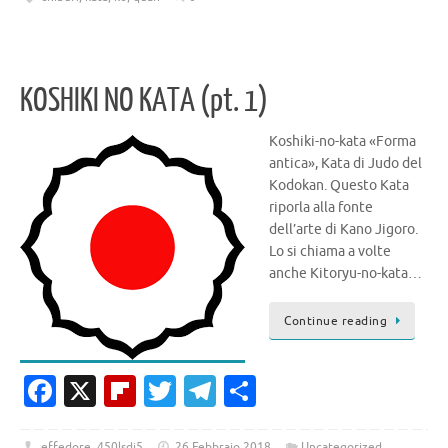
b
o
te
gr
di
o
ar
r
a
vi
o
d
m
di
KOSHIKI NO KATA (pt. 1)
k
Koshiki-no-kata «Forma
antica», Kata di Judo del
Kodokan. Questo Kata
riporla alla fonte
dell’arte di Kano Jigoro.
Lo si chiama a volte
anche Kitoryu-no-kata…
Continue reading
Fa
X
Fl
T
T
C
c
ip
w
el
o
effedore_450lsdj5
26 Febbraio 2018
Uncategorized