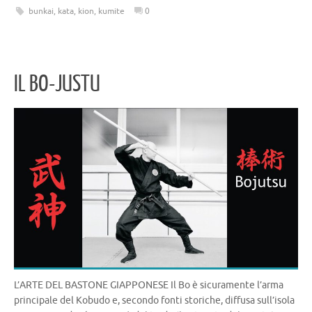
bunkai
,
kata
,
kion
,
kumite
0
b
o
te
gr
di
o
ar
r
a
vi
o
d
m
di
IL BO-JUSTU
k
L’ARTE DEL BASTONE GIAPPONESE Il Bo è sicuramente l’arma
principale del Kobudo e, secondo fonti storiche, diffusa sull’isola