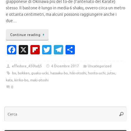
giapponese di Okinawa più del to-de (l’antenato del Karate)
stesso. Il bastone è lungo in media 6 shaku, ovvero circa un metro
e ottanta centimetri, ma alcuni possono raggiungere anche i
due…
Continue reading
Fa
X
Fl
T
T
C
c
ip
w
el
o
e
b
it
e
n
effedore_450lsdj5
4 Dicembre 2017
Uncategorized
bo
,
bokken
,
guaku-ucki
,
hassaku-bo
,
hiki-otoshi
,
honto-uchi
,
jutsu
,
b
o
te
gr
di
kata
,
kiriko-bo
,
maki-otoshi
o
ar
r
a
vi
0
o
d
m
di
k