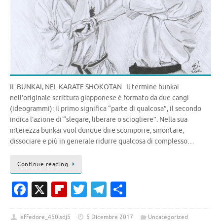
IL BUNKAI, NEL KARATE SHOKOTAN Il termine bunkai
nell’originale scrittura giapponese è formato da due cangi
(ideogrammi): il primo significa “parte di qualcosa”, il secondo
indica l’azione di “slegare, liberare o sciogliere”. Nella sua
interezza bunkai vuol dunque dire scomporre, smontare,
dissociare e più in generale ridurre qualcosa di complesso…
Continue reading
Fa
X
Fl
T
T
C
c
ip
w
el
o
e
b
it
e
n
effedore_450lsdj5
5 Dicembre 2017
Uncategorized