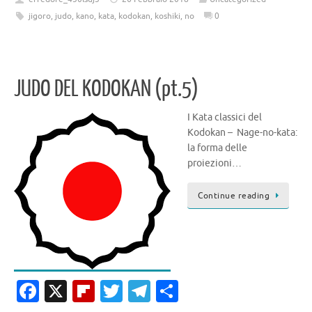
e
b
it
e
n
jigoro
,
judo
,
kano
,
kata
,
kodokan
,
koshiki
,
no
0
b
o
te
gr
di
o
ar
r
a
vi
o
d
m
di
JUDO DEL KODOKAN (pt.5)
k
I Kata classici del
Kodokan – Nage-no-kata:
la forma delle
proiezioni…
Continue reading
Fa
X
Fl
T
T
C