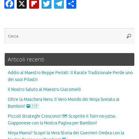
Fa
X
Fl
T
T
C
c
ip
w
el
o
e
b
it
e
n
b
o
te
gr
di
o
ar
r
a
vi
o
d
m
di
Articoli recenti
k
Addio al Maestro Beppe Perlati: Il Karate Tradizionale Perde uno
dei suoi Pilastri
Il Nostro Saluto al Maestro Giacomelli
Oltre la Maschera Nera: Il Vero Mondo dei Ninja Svelato ai
Bambini! 🥷🇯🇵
Piccoli Strateghi Crescono! 🗺️ Scoprite il Toiri-no-jutsu
Giapponese con la Nostra Pagina per Bambini!
Ninja Mania? Scopri la Vera Storia dei Guerrieri Ombra con la