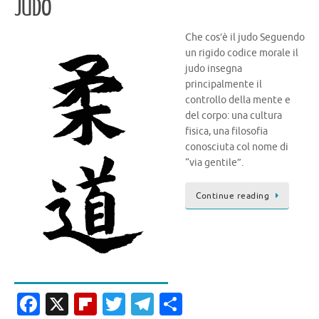
JUDO
k
Che cos’è il judo Seguendo
un rigido codice morale il
judo insegna
principalmente il
controllo della mente e
del corpo: una cultura
fisica, una filosofia
conosciuta col nome di
“via gentile”.
Continue reading
Fa
X
Fl
T
T
C