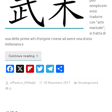
può
semplicem
ente
tradurre
con “arte
marziale”;
si tratta di
una delle prime arti d’origine cinese ad avere una storia
millenaria e
Continue reading
Fa
X
Fl
T
T
C
c
ip
w
el
o
e
b
it
e
n
effedore_450lsdj5
30 Novembre 2017
Uncategorized
0
b
o
te
gr
di
o
ar
r
a
vi
o
d
m
di