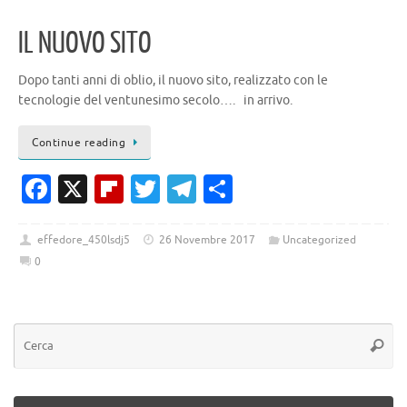
o
d
m
di
IL NUOVO SITO
k
Dopo tanti anni di oblio, il nuovo sito, realizzato con le
tecnologie del ventunesimo secolo…. in arrivo.
Continue reading
Fa
X
Fl
T
T
C
c
ip
w
el
o
e
b
it
e
n
effedore_450lsdj5
26 Novembre 2017
Uncategorized
0
b
o
te
gr
di
o
ar
r
a
vi
o
d
m
di
k