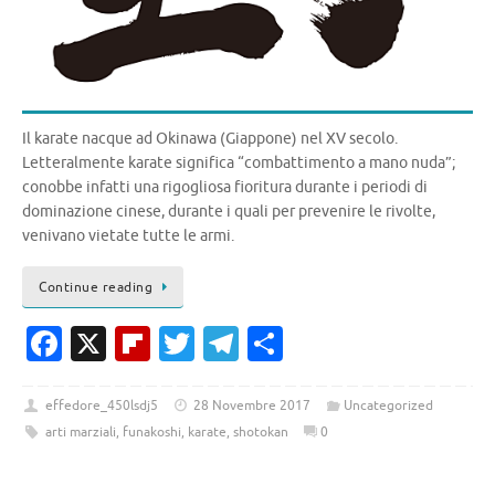
Il karate nacque ad Okinawa (Giappone) nel XV secolo.
Letteralmente karate significa “combattimento a mano nuda”;
conobbe infatti una rigogliosa fioritura durante i periodi di
dominazione cinese, durante i quali per prevenire le rivolte,
venivano vietate tutte le armi.
Continue reading
Fa
X
Fl
T
T
C
c
ip
w
el
o
e
b
it
e
n
effedore_450lsdj5
28 Novembre 2017
Uncategorized
arti marziali
,
funakoshi
,
karate
,
shotokan
0
b
o
te
gr
di
o
ar
r
a
vi