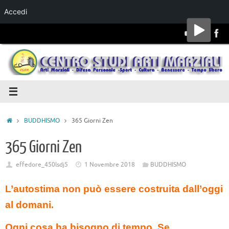
Accedi
Salta al
contenuto
BUDDHISMO
365 Giorni Zen
365 Giorni Zen
effedore_450lsdj5
1 Novembre 2018
BUDDHISMO
L’autostima non può essere costruita dall’oggi
al domani.
Ogni cosa ha bisogno di tempo. Se