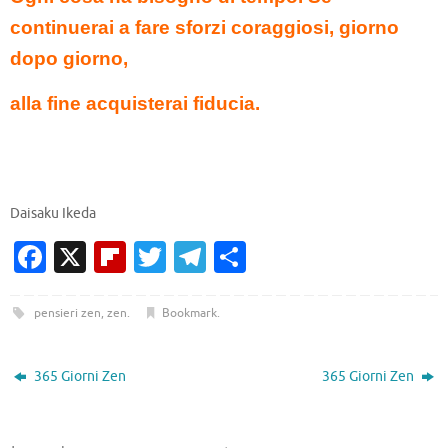
continuerai a fare sforzi coraggiosi, giorno
dopo giorno,
alla fine acquisterai fiducia.
Daisaku Ikeda
Fa
X
Fl
T
T
C
c
ip
w
el
o
e
b
it
e
n
pensieri zen
,
zen
.
Bookmark
.
b
o
te
gr
di
o
ar
r
a
vi
365 Giorni Zen
365 Giorni Zen
o
d
m
di