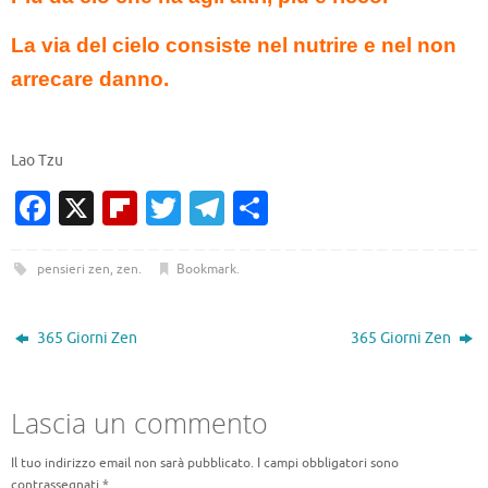
La via del cielo consiste nel nutrire e nel non
arrecare danno.
Lao Tzu
Fa
X
Fl
T
T
C
c
ip
w
el
o
e
b
it
e
n
pensieri zen
,
zen
.
Bookmark
.
b
o
te
gr
di
o
ar
r
a
vi
365 Giorni Zen
365 Giorni Zen
o
d
m
di
k
Lascia un commento
Il tuo indirizzo email non sarà pubblicato.
I campi obbligatori sono
contrassegnati
*