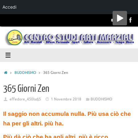
Accedi
Salta al
contenuto
BUDDHISMO
365 Giorni Zen
365 Giorni Zen
effedore_450lsdj5
1 Novembre 2018
BUDDHISMO
Il saggio non accumula nulla. Più usa ciò che
ha per gli altri. più ha.
Più dà ciò che ha agli altri, più è ricco.