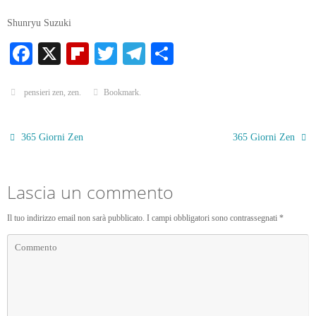
Shunryu Suzuki
Fa
X
Fl
T
Te
C
ce
ip
wi
le
on
bo
bo
tte
gr
di
pensieri zen
,
zen
.
Bookmark
.
ok
ar
r
a
vi
d
m
di
365 Giorni Zen
365 Giorni Zen
Lascia un commento
Il tuo indirizzo email non sarà pubblicato.
I campi obbligatori sono contrassegnati
*