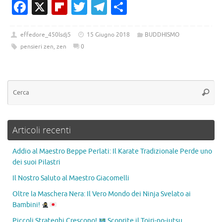
Fa
X
Fl
T
T
C
c
ip
w
el
o
e
b
it
e
n
effedore_450lsdj5
15 Giugno 2018
BUDDHISMO
pensieri zen
,
zen
0
b
o
te
gr
di
o
ar
r
a
vi
o
d
m
di
k
Articoli recenti
Addio al Maestro Beppe Perlati: Il Karate Tradizionale Perde uno
dei suoi Pilastri
Il Nostro Saluto al Maestro Giacomelli
Oltre la Maschera Nera: Il Vero Mondo dei Ninja Svelato ai
Bambini!
Piccoli Strateghi Crescono!
Scoprite il Toiri-no-jutsu