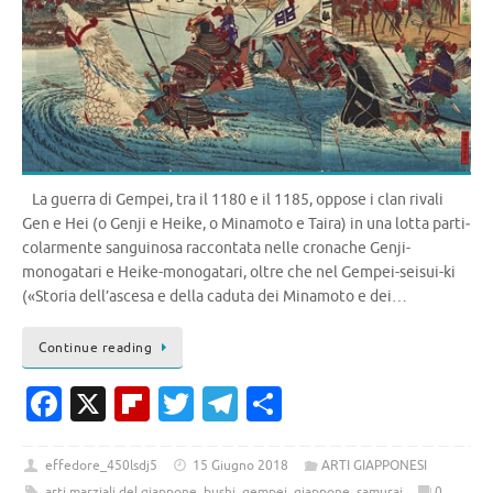
La guerra di Gempei, tra il 1180 e il 1185, oppose i clan rivali
Gen e Hei (o Genji e Heike, o Minamoto e Taira) in una lotta parti­
colarmente sanguinosa raccontata nelle cronache Genji-
monogatari e Heike-monogatari, oltre che nel Gempei-seisui-ki
(«Storia dell’ascesa e della caduta dei Minamoto e dei…
Continue reading
Fa
X
Fl
T
T
C
c
ip
w
el
o
e
b
it
e
n
effedore_450lsdj5
15 Giugno 2018
ARTI GIAPPONESI
arti marziali del giappone
,
bushi
,
gempei
,
giappone
,
samurai
0