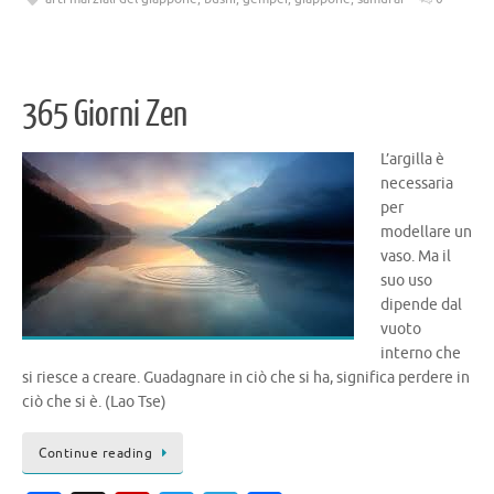
b
o
te
gr
di
o
ar
r
a
vi
o
d
m
di
365 Giorni Zen
k
L’argilla è
necessaria
per
modellare un
vaso. Ma il
suo uso
dipende dal
vuoto
interno che
si riesce a creare. Guadagnare in ciò che si ha, significa perdere in
ciò che si è. (Lao Tse)
Continue reading