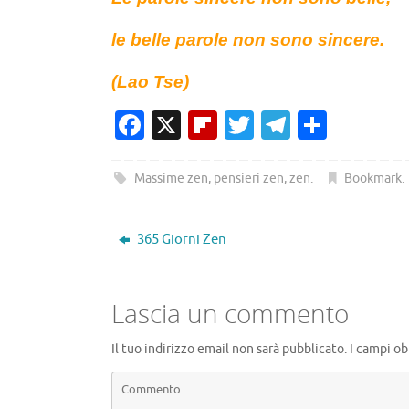
le belle parole non sono sincere.
(Lao Tse)
Fa
X
Fl
T
T
C
c
ip
w
el
o
e
b
it
e
n
Massime zen
,
pensieri zen
,
zen
.
Bookmark
.
b
o
te
gr
di
o
ar
r
a
vi
365 Giorni Zen
o
d
m
di
k
Lascia un commento
Il tuo indirizzo email non sarà pubblicato.
I campi ob