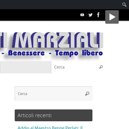
Articoli recenti
Addio al Maestro Beppe Perlati: Il