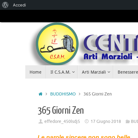
Accedi
Salta al
contenuto
Home
Il C.S.A.M.
Arti Marziali
Benessere
BUDDHISMO
365 Giorni Zen
365 Giorni Zen
effedore_450lsdj5
17 Giugno 2018
BU
Le parole sincere non sono belle,