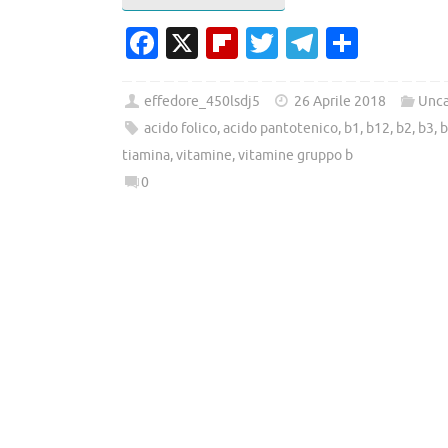
Fa
X
Fl
T
T
C
c
ip
w
el
o
e
b
it
e
n
effedore_450lsdj5
26 Aprile 2018
Unca
b
o
te
gr
di
acido folico
,
acido pantotenico
,
b1
,
b12
,
b2
,
b3
,
tiamina
,
vitamine
,
vitamine gruppo b
o
ar
r
a
vi
0
o
d
m
di
k