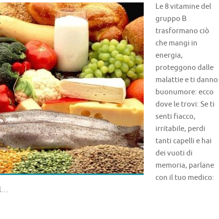
Le 8 vitamine del
gruppo B
trasformano ciò
che mangi in
energia,
proteggono dalle
malattie e ti danno
buonumore: ecco
dove le trovi: Se ti
senti fiacco,
irritabile, perdi
tanti capelli e hai
dei vuoti di
memoria, parlane
con il tuo medico:
el…