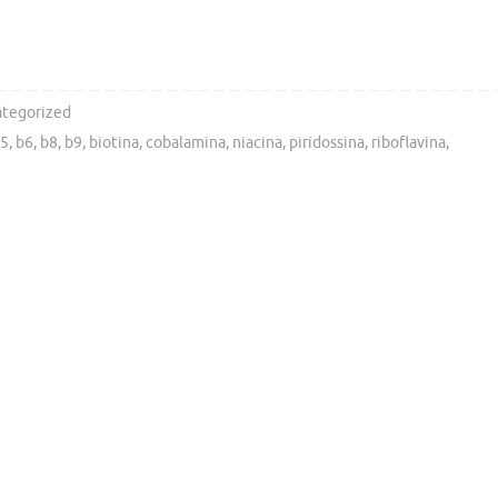
tegorized
b5
,
b6
,
b8
,
b9
,
biotina
,
cobalamina
,
niacina
,
piridossina
,
riboflavina
,