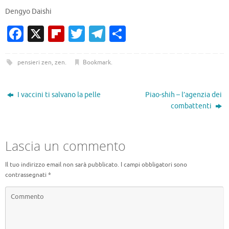
Dengyo Daishi
Fa
X
Fl
T
T
C
c
ip
w
el
o
e
b
it
e
n
pensieri zen
,
zen
.
Bookmark
.
b
o
te
gr
di
o
ar
r
a
vi
I vaccini ti salvano la pelle
Piao-shih – l’agenzia dei
combattenti
o
d
m
di
k
Lascia un commento
Il tuo indirizzo email non sarà pubblicato.
I campi obbligatori sono
contrassegnati
*