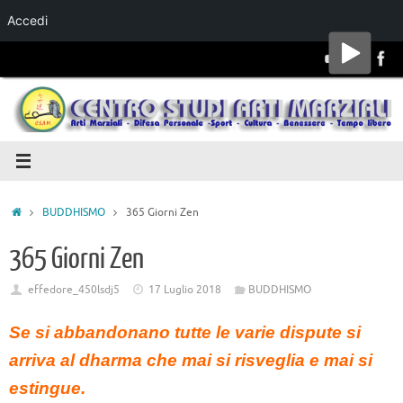
Accedi
Salta al
contenuto
BUDDHISMO
365 Giorni Zen
365 Giorni Zen
effedore_450lsdj5
17 Luglio 2018
BUDDHISMO
Se si abbandonano tutte le varie dispute si
arriva al dharma che mai si risveglia e mai si
estingue.