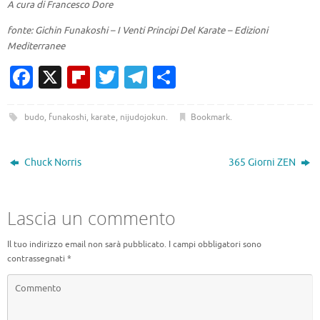
A cura di Francesco Dore
fonte: Gichin Funakoshi – I Venti Principi Del Karate – Edizioni
Mediterranee
Fa
X
Fl
T
T
C
c
ip
w
el
o
e
b
it
e
n
budo
,
funakoshi
,
karate
,
nijudojokun
.
Bookmark
.
b
o
te
gr
di
o
ar
r
a
vi
Chuck Norris
365 Giorni ZEN
o
d
m
di
k
Lascia un commento
Il tuo indirizzo email non sarà pubblicato.
I campi obbligatori sono
contrassegnati
*