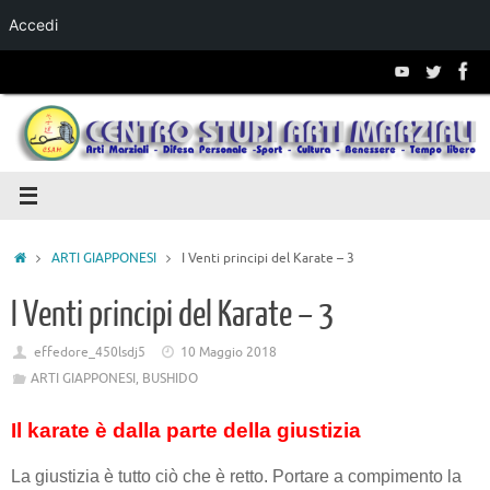
Accedi
Salta al
contenuto
ARTI GIAPPONESI
I Venti principi del Karate – 3
I Venti principi del Karate – 3
effedore_450lsdj5
10 Maggio 2018
ARTI GIAPPONESI
,
BUSHIDO
Il karate è dalla parte della giustizia
La giustizia è tutto ciò che è retto. Portare a com­pimento la