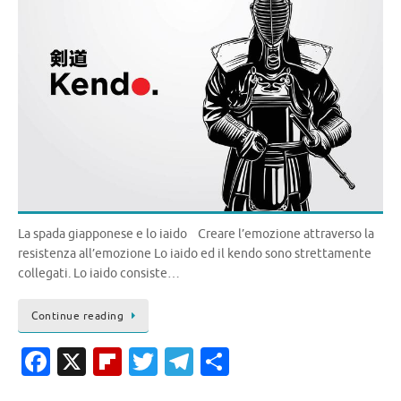
La spada giapponese e lo iaido Creare l’emozione attraverso la
resistenza all’emozione Lo iaido ed il kendo sono strettamente
collegati. Lo iaido consiste…
Continue reading
Fa
X
Fl
T
T
C
c
ip
w
el
o