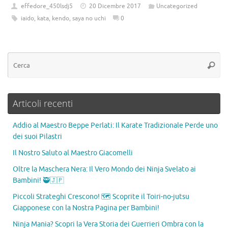
e
b
it
e
n
effedore_450lsdj5
20 Dicembre 2017
Uncategorized
iaido
,
kata
,
kendo
,
saya no uchi
0
b
o
te
gr
di
o
ar
r
a
vi
o
d
m
di
k
Articoli recenti
Addio al Maestro Beppe Perlati: Il Karate Tradizionale Perde uno
dei suoi Pilastri
Il Nostro Saluto al Maestro Giacomelli
Oltre la Maschera Nera: Il Vero Mondo dei Ninja Svelato ai
Bambini! 🥷🇯🇵
Piccoli Strateghi Crescono! 🗺️ Scoprite il Toiri-no-jutsu
Giapponese con la Nostra Pagina per Bambini!
Ninja Mania? Scopri la Vera Storia dei Guerrieri Ombra con la