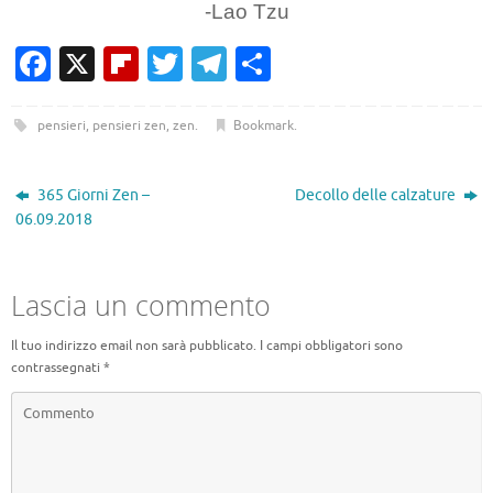
-Lao Tzu
Fa
X
Fl
T
T
C
c
ip
w
el
o
e
b
it
e
n
pensieri
,
pensieri zen
,
zen
.
Bookmark
.
b
o
te
gr
di
o
ar
r
a
vi
365 Giorni Zen –
Decollo delle calzature
06.09.2018
o
d
m
di
k
Lascia un commento
Il tuo indirizzo email non sarà pubblicato.
I campi obbligatori sono
contrassegnati
*