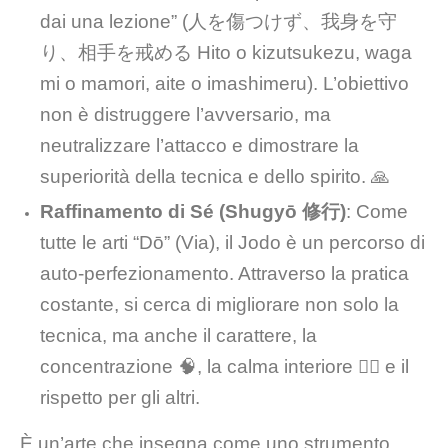
dai una lezione” (人を傷つけず、我身を守
り、相手を戒める Hito o kizutsukezu, waga
mi o mamori, aite o imashimeru). L’obiettivo
non è distruggere l’avversario, ma
neutralizzare l’attacco e dimostrare la
superiorità della tecnica e dello spirito. 🙏
Raffinamento di Sé (Shugyō 修行)
: Come
tutte le arti “Dō” (Via), il Jodo è un percorso di
auto-perfezionamento. Attraverso la pratica
costante, si cerca di migliorare non solo la
tecnica, ma anche il carattere, la
concentrazione 🧠, la calma interiore 🧘‍♀️ e il
rispetto per gli altri.
È un’arte che insegna come uno strumento