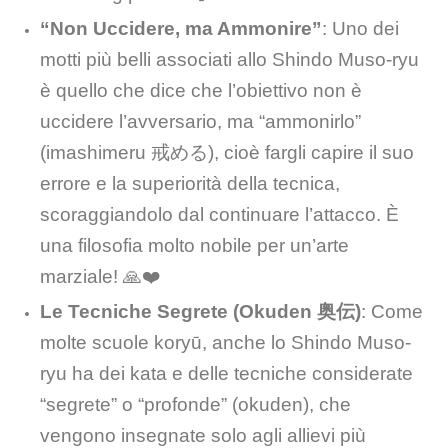
“Non Uccidere, ma Ammonire”
: Uno dei
motti più belli associati allo Shindo Muso-ryu
è quello che dice che l’obiettivo non è
uccidere l’avversario, ma “ammonirlo”
(imashimeru 戒める), cioè fargli capire il suo
errore e la superiorità della tecnica,
scoraggiandolo dal continuare l’attacco. È
una filosofia molto nobile per un’arte
marziale! 🙏❤️
Le Tecniche Segrete (Okuden 奥伝)
: Come
molte scuole koryū, anche lo Shindo Muso-
ryu ha dei kata e delle tecniche considerate
“segrete” o “profonde” (okuden), che
vengono insegnate solo agli allievi più