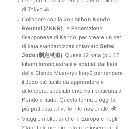
Insegnò Jodo alla Polizia Metropolitana
di Tokyo 🚓.
Collaborò con la
Zen Nihon Kendo
Renmei (ZNKR)
, la Federazione
Giapponese di Kendo, per creare un set
di kata standardizzati chiamato
Seitei
Jodo (制定杖道)
. Questi 12 kata (più 12
kihon) furono estratti e adattati dai kata
della Shindo Muso-ryu koryū per rendere
il Jodo più facile da apprendere e
diffondere, specialmente tra i praticanti di
Kendo e Iaido. Questa forma è oggi la
più praticata a livello internazionale. 🌍
Viaggiò molto, anche in Europa e negli
Stati Uniti, per dimostrare e insegnare il