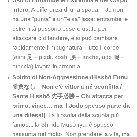
Uso di Entrambe le Estremità e del Corpo
Intero
: A differenza di una spada, il Jō non
ha una “punta” e un'”elsa” fisse: entrambe le
estremità possono essere usate per
attaccare o difendere, e si può cambiare
rapidamente l’impugnatura. Tutto il corpo
(ashi 足 – piedi, koshi 腰 – anche, ude 腕 –
braccia) lavora in armonia.
Spirito di Non-Aggressione (Hisshō Funu
勝負なし – Non c’è vittoria né sconfitta /
Sente Hisshō 先手必勝 – Chi attacca per
primo, vince… ma il Jodo spesso parte da
una difesa!)
: La filosofia della scuola più
famosa, la Shindo Muso-ryu, è spesso
riassunta nel motto “Non prendere la vita, ma