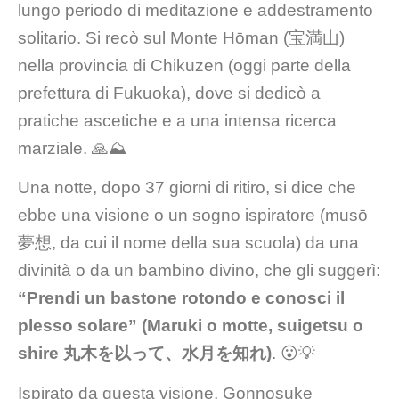
lungo periodo di meditazione e addestramento
solitario. Si recò sul Monte Hōman (宝満山)
nella provincia di Chikuzen (oggi parte della
prefettura di Fukuoka), dove si dedicò a
pratiche ascetiche e a una intensa ricerca
marziale. 🙏⛰️
Una notte, dopo 37 giorni di ritiro, si dice che
ebbe una visione o un sogno ispiratore (musō
夢想, da cui il nome della sua scuola) da una
divinità o da un bambino divino, che gli suggerì:
“Prendi un bastone rotondo e conosci il
plesso solare” (Maruki o motte, suigetsu o
shire 丸木を以って、水月を知れ)
. 😮💡
Ispirato da questa visione, Gonnosuke