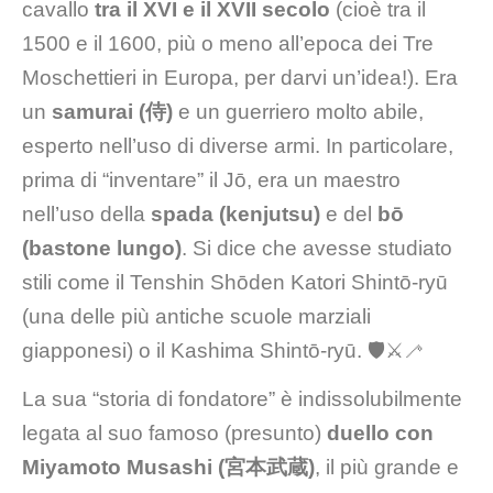
cavallo
tra il XVI e il XVII secolo
(cioè tra il
1500 e il 1600, più o meno all’epoca dei Tre
Moschettieri in Europa, per darvi un’idea!). Era
un
samurai (侍)
e un guerriero molto abile,
esperto nell’uso di diverse armi. In particolare,
prima di “inventare” il Jō, era un maestro
nell’uso della
spada (kenjutsu)
e del
bō
(bastone lungo)
. Si dice che avesse studiato
stili come il Tenshin Shōden Katori Shintō-ryū
(una delle più antiche scuole marziali
giapponesi) o il Kashima Shintō-ryū. 🛡️⚔️🦯
La sua “storia di fondatore” è indissolubilmente
legata al suo famoso (presunto)
duello con
Miyamoto Musashi (宮本武蔵)
, il più grande e