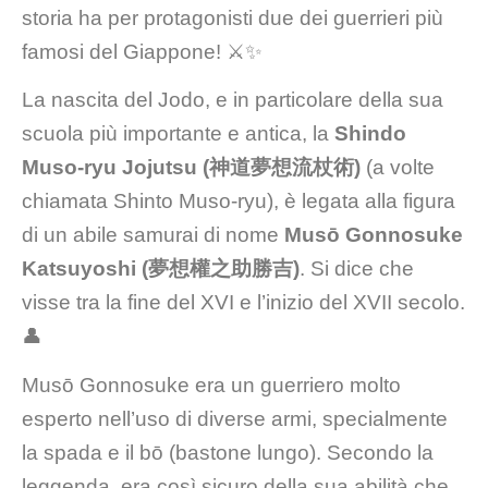
storia ha per protagonisti due dei guerrieri più
famosi del Giappone! ⚔️✨
La nascita del Jodo, e in particolare della sua
scuola più importante e antica, la
Shindo
Muso-ryu Jojutsu (神道夢想流杖術)
(a volte
chiamata Shinto Muso-ryu), è legata alla figura
di un abile samurai di nome
Musō Gonnosuke
Katsuyoshi (夢想權之助勝吉)
. Si dice che
visse tra la fine del XVI e l’inizio del XVII secolo.
👤
Musō Gonnosuke era un guerriero molto
esperto nell’uso di diverse armi, specialmente
la spada e il bō (bastone lungo). Secondo la
leggenda, era così sicuro della sua abilità che