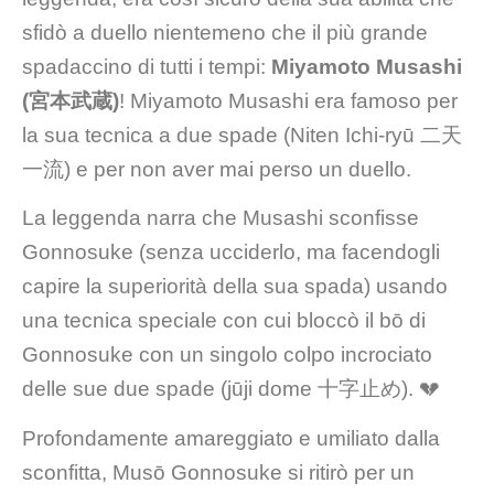
sfidò a duello nientemeno che il più grande
spadaccino di tutti i tempi:
Miyamoto Musashi
(宮本武蔵)
! Miyamoto Musashi era famoso per
la sua tecnica a due spade (Niten Ichi-ryū 二天
一流) e per non aver mai perso un duello.
La leggenda narra che Musashi sconfisse
Gonnosuke (senza ucciderlo, ma facendogli
capire la superiorità della sua spada) usando
una tecnica speciale con cui bloccò il bō di
Gonnosuke con un singolo colpo incrociato
delle sue due spade (jūji dome 十字止め). 💔
Profondamente amareggiato e umiliato dalla
sconfitta, Musō Gonnosuke si ritirò per un