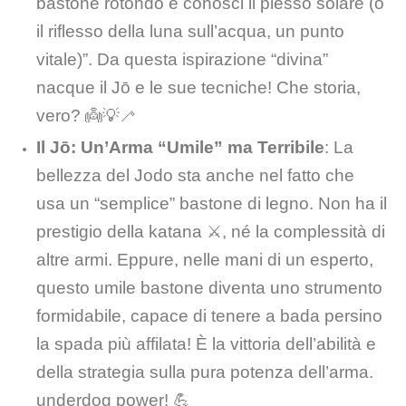
bastone rotondo e conosci il plesso solare (o
il riflesso della luna sull’acqua, un punto
vitale)”. Da questa ispirazione “divina”
nacque il Jō e le sue tecniche! Che storia,
vero? 👼💡🦯
Il Jō: Un’Arma “Umile” ma Terribile
: La
bellezza del Jodo sta anche nel fatto che
usa un “semplice” bastone di legno. Non ha il
prestigio della katana ⚔️, né la complessità di
altre armi. Eppure, nelle mani di un esperto,
questo umile bastone diventa uno strumento
formidabile, capace di tenere a bada persino
la spada più affilata! È la vittoria dell’abilità e
della strategia sulla pura potenza dell’arma.
underdog power! 💪