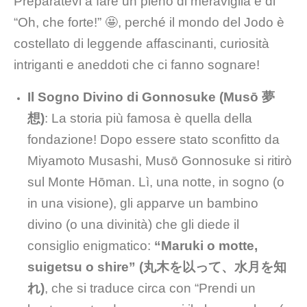
Preparatevi a fare un pieno di meraviglia e di
“Oh, che forte!” 🤩, perché il mondo del Jodo è
costellato di leggende affascinanti, curiosità
intriganti e aneddoti che ci fanno sognare!
Il Sogno Divino di Gonnosuke (Musō 夢
想)
: La storia più famosa è quella della
fondazione! Dopo essere stato sconfitto da
Miyamoto Musashi, Musō Gonnosuke si ritirò
sul Monte Hōman. Lì, una notte, in sogno (o
in una visione), gli apparve un bambino
divino (o una divinità) che gli diede il
consiglio enigmatico:
“Maruki o motte,
suigetsu o shire” (丸木を以って、水月を知
れ)
, che si traduce circa con “Prendi un