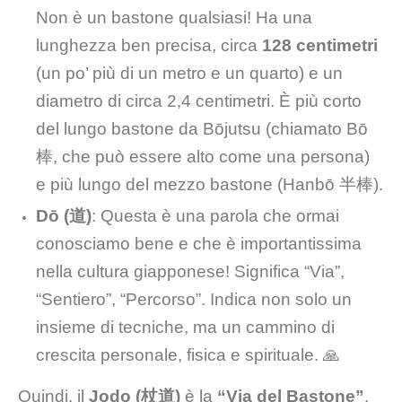
Non è un bastone qualsiasi! Ha una
lunghezza ben precisa, circa
128 centimetri
(un po’ più di un metro e un quarto) e un
diametro di circa 2,4 centimetri. È più corto
del lungo bastone da Bōjutsu (chiamato Bō
棒, che può essere alto come una persona)
e più lungo del mezzo bastone (Hanbō 半棒).
Dō (道)
: Questa è una parola che ormai
conosciamo bene e che è importantissima
nella cultura giapponese! Significa “Via”,
“Sentiero”, “Percorso”. Indica non solo un
insieme di tecniche, ma un cammino di
crescita personale, fisica e spirituale. 🙏
Quindi, il
Jodo (杖道)
è la
“Via del Bastone”
.