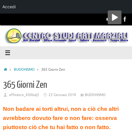
Accedi
Salta al
contenuto
BUDDHISMO
365 Giorni Zen
365 Giorni Zen
effedore_450lsdj5
22 Gennaio 2019
BUDDHISMO
Non badare ai torti altrui, non a ciò che altri
avrebbero dovuto fare o non fare: osserva
piuttosto ciò che tu hai fatto o non fatto.