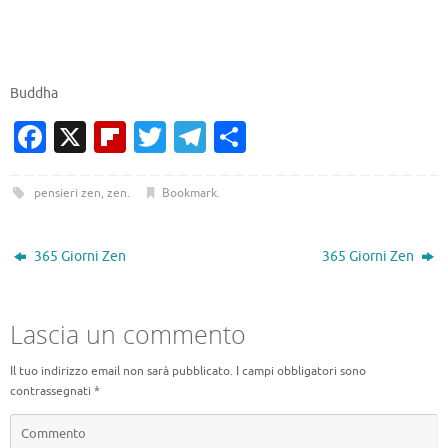
Buddha
Fa
X
Fl
T
T
C
c
ip
w
el
o
e
b
it
e
n
pensieri zen
,
zen
.
Bookmark
.
b
o
te
gr
di
o
ar
r
a
vi
365 Giorni Zen
365 Giorni Zen
o
d
m
di
k
Lascia un commento
Il tuo indirizzo email non sarà pubblicato.
I campi obbligatori sono
contrassegnati
*