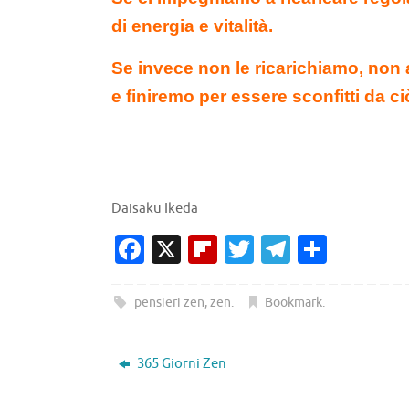
di energia e vitalità.
Se invece non le ricarichiamo, no
e finiremo per essere sconfitti da ci
Daisaku Ikeda
Fa
X
Fl
T
T
C
c
ip
w
el
o
e
b
it
e
n
pensieri zen
,
zen
.
Bookmark
.
b
o
te
gr
di
o
ar
r
a
vi
365 Giorni Zen
o
d
m
di