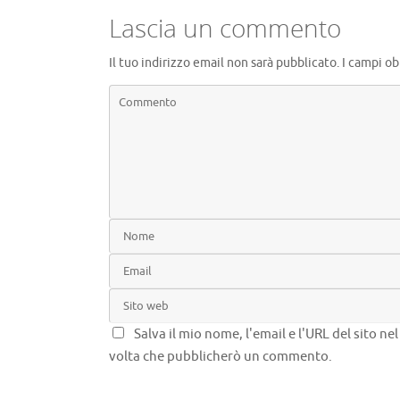
k
Lascia un commento
Il tuo indirizzo email non sarà pubblicato.
I campi ob
Salva il mio nome, l'email e l'URL del sito n
volta che pubblicherò un commento.