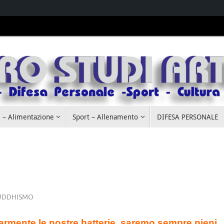
 – Alimentazione
Sport – Allenamento
DIFESA PERSONALE
UDDHISMO
armente le nostre batterie, saremo sempre pieni