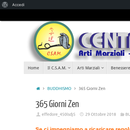
Accedi
Salta al
contenuto
Home
Il C.S.A.M.
Arti Marziali
Benessere
BUDDHISMO
365 Giorni Zen
365 Giorni Zen
effedore_450lsdj5
29 Ottobre 2018
B
Se ci impegniamo a ricaricare regol