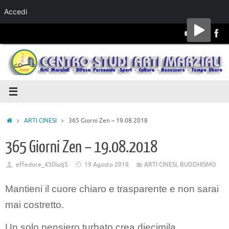
Accedi
Salta al
contenuto
ARTI CINESI
365 Giorni Zen – 19.08.2018
365 Giorni Zen – 19.08.2018
effedore_450lsdj5
19 Agosto 2018
ARTI CINESI
,
BUDDHISMO
Mantieni il cuore chiaro e trasparente e non sarai
mai costretto.
Un solo pensiero turbato crea diecimila