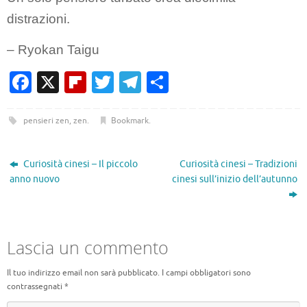
distrazioni.
– Ryokan Taigu
Fa
X
Fl
T
T
C
c
ip
w
el
o
e
b
it
e
n
pensieri zen
,
zen
.
Bookmark
.
b
o
te
gr
di
o
ar
r
a
vi
Curiosità cinesi – Il piccolo
Curiosità cinesi – Tradizioni
anno nuovo
cinesi sull’inizio dell’autunno
o
d
m
di
k
Lascia un commento
Il tuo indirizzo email non sarà pubblicato.
I campi obbligatori sono
contrassegnati
*