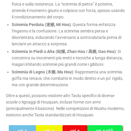
fisica e sulla resistenza. La “scimmia di pietra” è potente,
attende il momento giusto e colpisce con forza, spesso usando
il condizionamento del corpo.
Scimmia Perduta (迷猴, Mi Hou)
: Questa forma enfatizza
l’inganno e la confusione. La scimmia sembra persa e
disorientata, inducendo l’avversario a sottovalutarla prima di
lanciare un attacco a sorpresa.
Scimmia in Piedi o Alta (站猴, Zhan Hou / 高猴, Gao Hou)
: Si
concentra su movimenti più eretti e tecniche a lunga distanza,
magari imitando scimmie più grandi come i gibboni.
Scimmia di Legno (木猴, Mu Hou)
: Rappresenta una scimmia
goffa ma tenace, che combatte in modo diretto e un po’ rigido,
ma con grande determinazione.
Oltre a questi, possono esistere altri Taolu specifici di diverse
scuole o lignaggi di Houquan, incluse forme con armi
(principalmente il bastone). Nelle competizioni di Wushu moderno,
esistono anche Taolu standardizzati di Houquan.
vai a
vai a
vai a
vai a stili