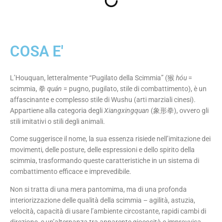
COSA E'
L’Houquan, letteralmente “Pugilato della Scimmia” (猴
hóu
=
scimmia, 拳
quán
= pugno, pugilato, stile di combattimento), è un
affascinante e complesso stile di Wushu (arti marziali cinesi).
Appartiene alla categoria degli
Xiangxingquan
(象形拳), ovvero gli
stili imitativi o stili degli animali.
Come suggerisce il nome, la sua essenza risiede nell’imitazione dei
movimenti, delle posture, delle espressioni e dello spirito della
scimmia, trasformando queste caratteristiche in un sistema di
combattimento efficace e imprevedibile.
Non si tratta di una mera pantomima, ma di una profonda
interiorizzazione delle qualità della scimmia – agilità, astuzia,
velocità, capacità di usare l’ambiente circostante, rapidi cambi di
direzione, e un’alternanza tra apparente giocosità e improvvisa