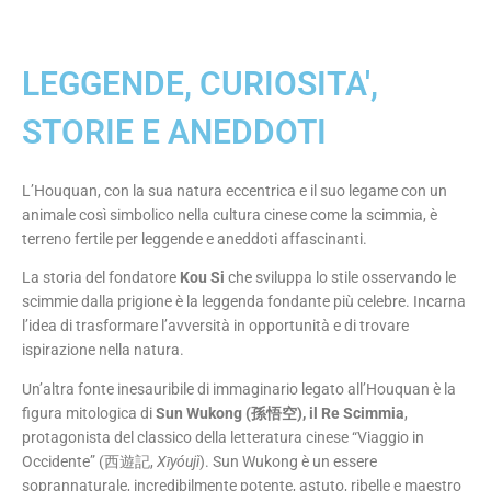
LEGGENDE, CURIOSITA',
STORIE E ANEDDOTI
L’Houquan, con la sua natura eccentrica e il suo legame con un
animale così simbolico nella cultura cinese come la scimmia, è
terreno fertile per leggende e aneddoti affascinanti.
La storia del fondatore
Kou Si
che sviluppa lo stile osservando le
scimmie dalla prigione è la leggenda fondante più celebre. Incarna
l’idea di trasformare l’avversità in opportunità e di trovare
ispirazione nella natura.
Un’altra fonte inesauribile di immaginario legato all’Houquan è la
figura mitologica di
Sun Wukong (孫悟空), il Re Scimmia
,
protagonista del classico della letteratura cinese “Viaggio in
Occidente” (西遊記,
Xīyóujì
). Sun Wukong è un essere
soprannaturale, incredibilmente potente, astuto, ribelle e maestro