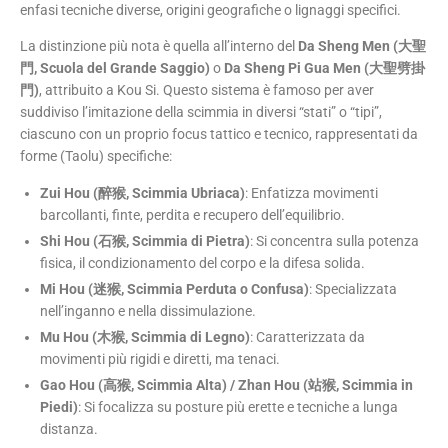
enfasi tecniche diverse, origini geografiche o lignaggi specifici.
La distinzione più nota è quella all’interno del
Da Sheng Men (大聖
門, Scuola del Grande Saggio)
o
Da Sheng Pi Gua Men (大聖劈掛
門)
, attribuito a Kou Si. Questo sistema è famoso per aver
suddiviso l’imitazione della scimmia in diversi “stati” o “tipi”,
ciascuno con un proprio focus tattico e tecnico, rappresentati da
forme (Taolu) specifiche:
Zui Hou (醉猴, Scimmia Ubriaca)
: Enfatizza movimenti
barcollanti, finte, perdita e recupero dell’equilibrio.
Shi Hou (石猴, Scimmia di Pietra)
: Si concentra sulla potenza
fisica, il condizionamento del corpo e la difesa solida.
Mi Hou (迷猴, Scimmia Perduta o Confusa)
: Specializzata
nell’inganno e nella dissimulazione.
Mu Hou (木猴, Scimmia di Legno)
: Caratterizzata da
movimenti più rigidi e diretti, ma tenaci.
Gao Hou (高猴, Scimmia Alta) / Zhan Hou (站猴, Scimmia in
Piedi)
: Si focalizza su posture più erette e tecniche a lunga
distanza.