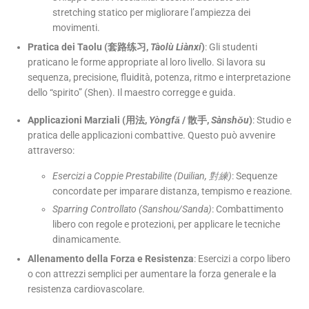
stretching statico per migliorare l’ampiezza dei
movimenti.
Pratica dei Taolu (套路练习,
Tàolù Liànxí
)
: Gli studenti
praticano le forme appropriate al loro livello. Si lavora su
sequenza, precisione, fluidità, potenza, ritmo e interpretazione
dello “spirito” (Shen). Il maestro corregge e guida.
Applicazioni Marziali (用法,
Yòngfǎ
/ 散手,
Sànshǒu
)
: Studio e
pratica delle applicazioni combattive. Questo può avvenire
attraverso:
Esercizi a Coppie Prestabilite (Duilian, 對練)
: Sequenze
concordate per imparare distanza, tempismo e reazione.
Sparring Controllato (Sanshou/Sanda)
: Combattimento
libero con regole e protezioni, per applicare le tecniche
dinamicamente.
Allenamento della Forza e Resistenza
: Esercizi a corpo libero
o con attrezzi semplici per aumentare la forza generale e la
resistenza cardiovascolare.