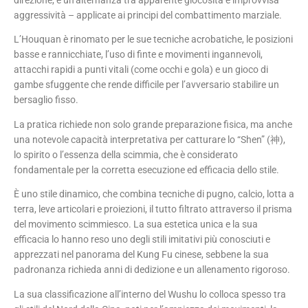
aggressività – applicate ai principi del combattimento marziale.
L’Houquan è rinomato per le sue tecniche acrobatiche, le posizioni
basse e rannicchiate, l’uso di finte e movimenti ingannevoli,
attacchi rapidi a punti vitali (come occhi e gola) e un gioco di
gambe sfuggente che rende difficile per l’avversario stabilire un
bersaglio fisso.
La pratica richiede non solo grande preparazione fisica, ma anche
una notevole capacità interpretativa per catturare lo “Shen” (神),
lo spirito o l’essenza della scimmia, che è considerato
fondamentale per la corretta esecuzione ed efficacia dello stile.
È uno stile dinamico, che combina tecniche di pugno, calcio, lotta a
terra, leve articolari e proiezioni, il tutto filtrato attraverso il prisma
del movimento scimmiesco. La sua estetica unica e la sua
efficacia lo hanno reso uno degli stili imitativi più conosciuti e
apprezzati nel panorama del Kung Fu cinese, sebbene la sua
padronanza richieda anni di dedizione e un allenamento rigoroso.
La sua classificazione all’interno del Wushu lo colloca spesso tra