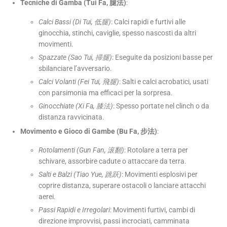
Tecniche di Gamba (Tui Fa, 腿法)
:
Calci Bassi (Di Tui, 低腿)
: Calci rapidi e furtivi alle
ginocchia, stinchi, caviglie, spesso nascosti da altri
movimenti.
Spazzate (Sao Tui, 掃腿)
: Eseguite da posizioni basse per
sbilanciare l’avversario.
Calci Volanti (Fei Tui, 飛腿)
: Salti e calci acrobatici, usati
con parsimonia ma efficaci per la sorpresa.
Ginocchiate (Xi Fa, 膝法)
: Spesso portate nel clinch o da
distanza ravvicinata.
Movimento e Gioco di Gambe (Bu Fa, 步法)
:
Rotolamenti (Gun Fan, 滚翻)
: Rotolare a terra per
schivare, assorbire cadute o attaccare da terra.
Salti e Balzi (Tiao Yue, 跳跃)
: Movimenti esplosivi per
coprire distanza, superare ostacoli o lanciare attacchi
aerei.
Passi Rapidi e Irregolari
: Movimenti furtivi, cambi di
direzione improvvisi, passi incrociati, camminata