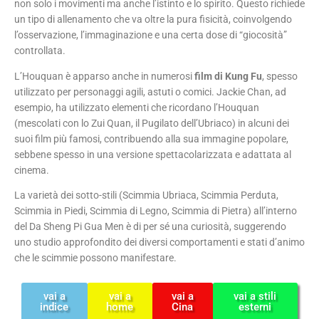
non solo i movimenti ma anche l’istinto e lo spirito. Questo richiede
un tipo di allenamento che va oltre la pura fisicità, coinvolgendo
l’osservazione, l’immaginazione e una certa dose di “giocosità”
controllata.
L’Houquan è apparso anche in numerosi
film di Kung Fu
, spesso
utilizzato per personaggi agili, astuti o comici. Jackie Chan, ad
esempio, ha utilizzato elementi che ricordano l’Houquan
(mescolati con lo Zui Quan, il Pugilato dell’Ubriaco) in alcuni dei
suoi film più famosi, contribuendo alla sua immagine popolare,
sebbene spesso in una versione spettacolarizzata e adattata al
cinema.
La varietà dei sotto-stili (Scimmia Ubriaca, Scimmia Perduta,
Scimmia in Piedi, Scimmia di Legno, Scimmia di Pietra) all’interno
del Da Sheng Pi Gua Men è di per sé una curiosità, suggerendo
uno studio approfondito dei diversi comportamenti e stati d’animo
che le scimmie possono manifestare.
vai a
vai a
vai a
vai a stili
indice
home
Cina
esterni