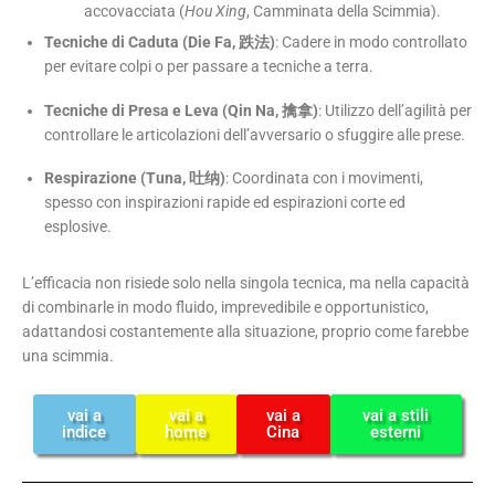
accovacciata (
Hou Xing
, Camminata della Scimmia).
Tecniche di Caduta (Die Fa, 跌法)
: Cadere in modo controllato
per evitare colpi o per passare a tecniche a terra.
Tecniche di Presa e Leva (Qin Na, 擒拿)
: Utilizzo dell’agilità per
controllare le articolazioni dell’avversario o sfuggire alle prese.
Respirazione (Tuna, 吐纳)
: Coordinata con i movimenti,
spesso con inspirazioni rapide ed espirazioni corte ed
esplosive.
L’efficacia non risiede solo nella singola tecnica, ma nella capacità
di combinarle in modo fluido, imprevedibile e opportunistico,
adattandosi costantemente alla situazione, proprio come farebbe
una scimmia.
vai a
vai a
vai a
vai a stili
indice
home
Cina
esterni