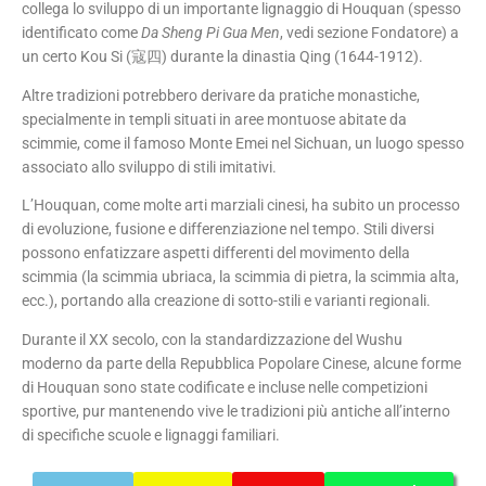
collega lo sviluppo di un importante lignaggio di Houquan (spesso
identificato come
Da Sheng Pi Gua Men
, vedi sezione Fondatore) a
un certo Kou Si (寇四) durante la dinastia Qing (1644-1912).
Altre tradizioni potrebbero derivare da pratiche monastiche,
specialmente in templi situati in aree montuose abitate da
scimmie, come il famoso Monte Emei nel Sichuan, un luogo spesso
associato allo sviluppo di stili imitativi.
L’Houquan, come molte arti marziali cinesi, ha subito un processo
di evoluzione, fusione e differenziazione nel tempo. Stili diversi
possono enfatizzare aspetti differenti del movimento della
scimmia (la scimmia ubriaca, la scimmia di pietra, la scimmia alta,
ecc.), portando alla creazione di sotto-stili e varianti regionali.
Durante il XX secolo, con la standardizzazione del Wushu
moderno da parte della Repubblica Popolare Cinese, alcune forme
di Houquan sono state codificate e incluse nelle competizioni
sportive, pur mantenendo vive le tradizioni più antiche all’interno
di specifiche scuole e lignaggi familiari.