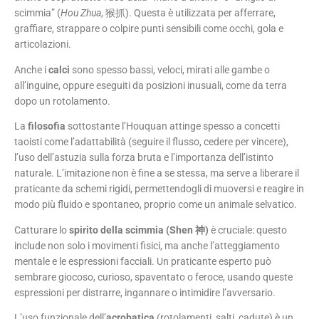
scimmia” (
Hou Zhua
, 猴抓). Questa è utilizzata per afferrare,
graffiare, strappare o colpire punti sensibili come occhi, gola e
articolazioni.
Anche i
calci
sono spesso bassi, veloci, mirati alle gambe o
all’inguine, oppure eseguiti da posizioni inusuali, come da terra
dopo un rotolamento.
La
filosofia
sottostante l’Houquan attinge spesso a concetti
taoisti come l’adattabilità (seguire il flusso, cedere per vincere),
l’uso dell’astuzia sulla forza bruta e l’importanza dell’istinto
naturale. L’imitazione non è fine a se stessa, ma serve a liberare il
praticante da schemi rigidi, permettendogli di muoversi e reagire in
modo più fluido e spontaneo, proprio come un animale selvatico.
Catturare lo
spirito della scimmia (Shen 神)
è cruciale: questo
include non solo i movimenti fisici, ma anche l’atteggiamento
mentale e le espressioni facciali. Un praticante esperto può
sembrare giocoso, curioso, spaventato o feroce, usando queste
espressioni per distrarre, ingannare o intimidire l’avversario.
L’uso funzionale dell’
acrobatica
(rotolamenti, salti, cadute) è un