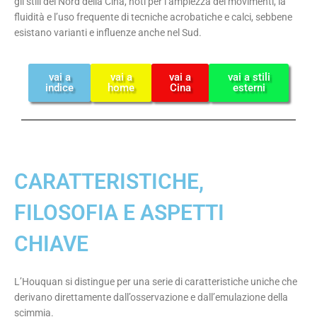
gli stili del Nord della Cina, noti per l’ampiezza dei movimenti, la
fluidità e l’uso frequente di tecniche acrobatiche e calci, sebbene
esistano varianti e influenze anche nel Sud.
vai a
vai a
vai a
vai a stili
indice
home
Cina
esterni
CARATTERISTICHE,
FILOSOFIA E ASPETTI
CHIAVE
L’Houquan si distingue per una serie di caratteristiche uniche che
derivano direttamente dall’osservazione e dall’emulazione della
scimmia.