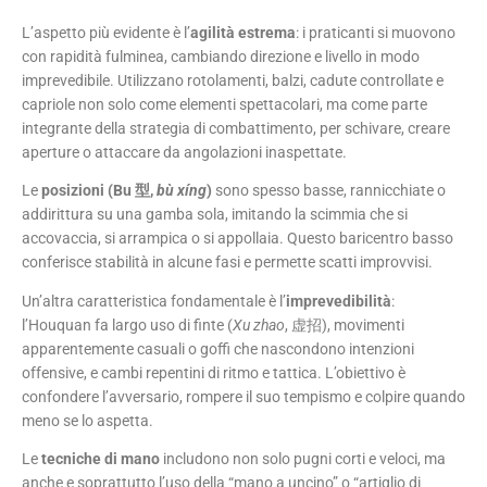
L’aspetto più evidente è l’
agilità estrema
: i praticanti si muovono
con rapidità fulminea, cambiando direzione e livello in modo
imprevedibile. Utilizzano rotolamenti, balzi, cadute controllate e
capriole non solo come elementi spettacolari, ma come parte
integrante della strategia di combattimento, per schivare, creare
aperture o attaccare da angolazioni inaspettate.
Le
posizioni (Bu 型,
bù xíng
)
sono spesso basse, rannicchiate o
addirittura su una gamba sola, imitando la scimmia che si
accovaccia, si arrampica o si appollaia. Questo baricentro basso
conferisce stabilità in alcune fasi e permette scatti improvvisi.
Un’altra caratteristica fondamentale è l’
imprevedibilità
:
l’Houquan fa largo uso di finte (
Xu zhao
, 虚招), movimenti
apparentemente casuali o goffi che nascondono intenzioni
offensive, e cambi repentini di ritmo e tattica. L’obiettivo è
confondere l’avversario, rompere il suo tempismo e colpire quando
meno se lo aspetta.
Le
tecniche di mano
includono non solo pugni corti e veloci, ma
anche e soprattutto l’uso della “mano a uncino” o “artiglio di