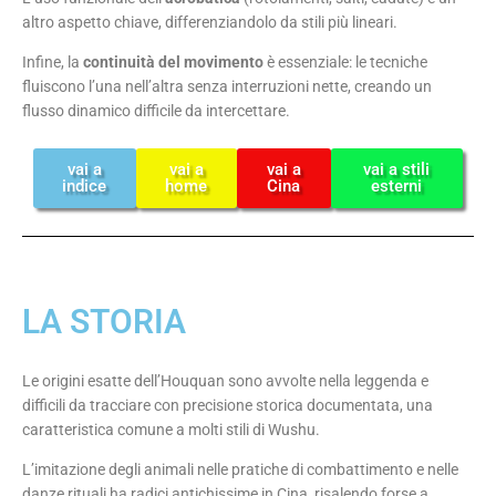
altro aspetto chiave, differenziandolo da stili più lineari.
Infine, la
continuità del movimento
è essenziale: le tecniche
fluiscono l’una nell’altra senza interruzioni nette, creando un
flusso dinamico difficile da intercettare.
vai a
vai a
vai a
vai a stili
indice
home
Cina
esterni
LA STORIA
Le origini esatte dell’Houquan sono avvolte nella leggenda e
difficili da tracciare con precisione storica documentata, una
caratteristica comune a molti stili di Wushu.
L’imitazione degli animali nelle pratiche di combattimento e nelle
danze rituali ha radici antichissime in Cina, risalendo forse a