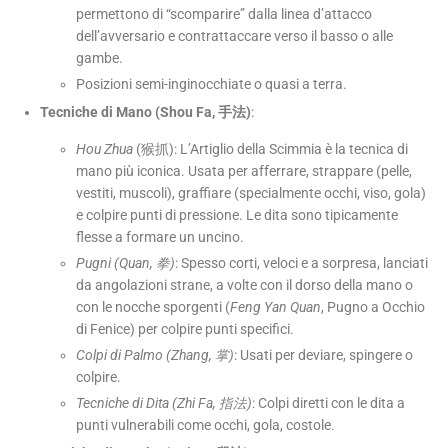
permettono di “scomparire” dalla linea d’attacco
dell’avversario e contrattaccare verso il basso o alle
gambe.
Posizioni semi-inginocchiate o quasi a terra.
Tecniche di Mano (Shou Fa, 手法)
:
Hou Zhua
(猴抓): L’Artiglio della Scimmia è la tecnica di
mano più iconica. Usata per afferrare, strappare (pelle,
vestiti, muscoli), graffiare (specialmente occhi, viso, gola)
e colpire punti di pressione. Le dita sono tipicamente
flesse a formare un uncino.
Pugni (Quan, 拳)
: Spesso corti, veloci e a sorpresa, lanciati
da angolazioni strane, a volte con il dorso della mano o
con le nocche sporgenti (
Feng Yan Quan
, Pugno a Occhio
di Fenice) per colpire punti specifici.
Colpi di Palmo (Zhang, 掌)
: Usati per deviare, spingere o
colpire.
Tecniche di Dita (Zhi Fa, 指法)
: Colpi diretti con le dita a
punti vulnerabili come occhi, gola, costole.