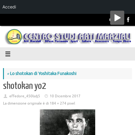
Accedi
Salta al
contenuto
«
Lo shotokan di Yoshitaka Funakoshi
shotokan yo2
effedore_450lsdj5
10 Dicembre 2017
La dimensione originale è di
184 × 274
pixel