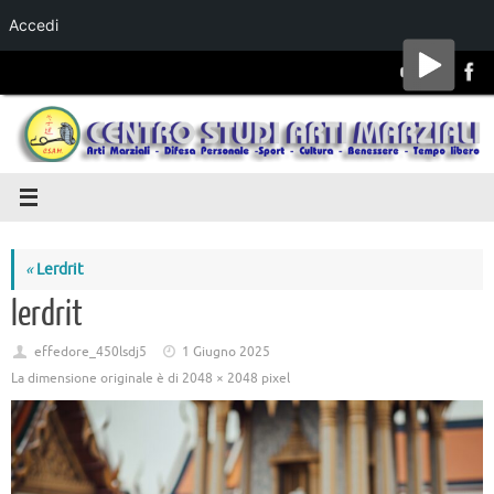
Accedi
Salta al
contenuto
«
Lerdrit
lerdrit
effedore_450lsdj5
1 Giugno 2025
La dimensione originale è di
2048 × 2048
pixel