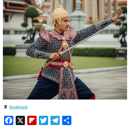
Bookmark
.
Facebook
X
Flipboard
Twitter
Telegram
Condividi