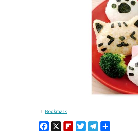
Bookmark
.
Facebook
X
Flipboard
Twitter
Telegra
Condiv