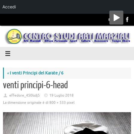
Accedi
Salta al
contenuto
«
I venti Principi del Karate / 6
venti principi-6-head
effedore_450lsdj5
19 Luglio 2018
La dimensione originale è di
800 × 533
pixel