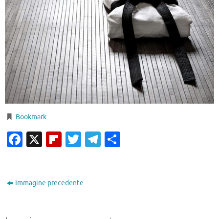
Bookmark
.
Facebook
X
Flipboard
Twitter
Telegram
Condividi
Immagine precedente