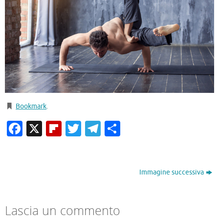
Bookmark
.
Facebook
X
Flipboard
Twitter
Telegram
Condividi
Immagine successiva
Lascia un commento