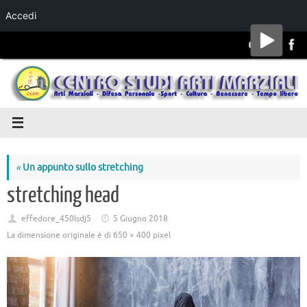
Accedi
Salta al
contenuto
«
Un appunto sullo stretching
stretching head
effedore_450lsdj5
5 Giugno 2018
La dimensione originale è di
650 × 400
pixel