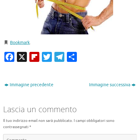
Bookmark
.
Facebook
X
Flipboard
Twitter
Telegram
Condividi
Immagine precedente
Immagine successiva
Lascia un commento
Il tuo indirizzo email non sarà pubblicato.
I campi obbligatori sono
contrassegnati
*