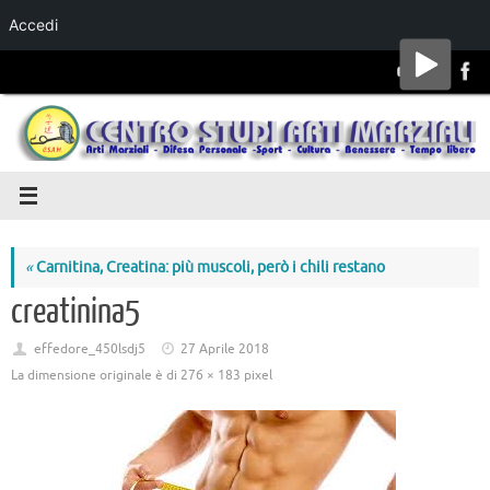
Accedi
Salta al
contenuto
«
Carnitina, Creatina: più muscoli, però i chili restano
creatinina5
effedore_450lsdj5
27 Aprile 2018
La dimensione originale è di
276 × 183
pixel