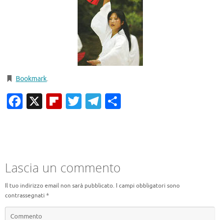
Bookmark
.
Facebook
X
Flipboard
Twitter
Telegram
Condividi
Lascia un commento
Il tuo indirizzo email non sarà pubblicato.
I campi obbligatori sono
contrassegnati
*