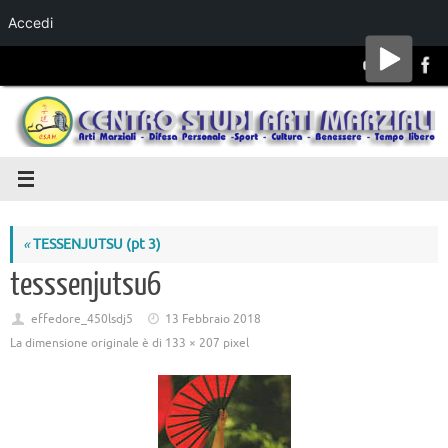
Accedi
Salta al
contenuto
«
TESSENJUTSU (pt 3)
tesssenjutsu6
effedore_450lsdj5
13 Febbraio 2018
La dimensione originale è di
133 × 207
pixel