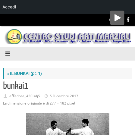
Accedi
Salta al
contenuto
«
IL BUNKAI (pt. 1)
bunkai1
effedore_450lsdj5
5 Dicembre 2017
La dimensione originale è di
277 × 182
pixel