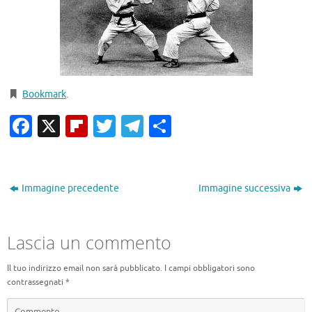
Bookmark
.
Facebook
X
Flipboard
Twitter
Telegram
Condividi
Immagine precedente
Immagine successiva
Lascia un commento
Il tuo indirizzo email non sarà pubblicato.
I campi obbligatori sono
contrassegnati
*