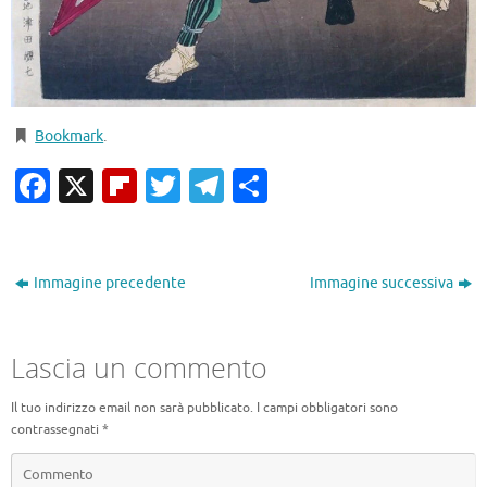
Bookmark
.
Facebook
X
Flipboard
Twitter
Telegram
Condividi
Immagine precedente
Immagine successiva
Lascia un commento
Il tuo indirizzo email non sarà pubblicato.
I campi obbligatori sono
contrassegnati
*