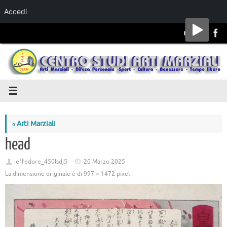
Accedi
Salta al
contenuto
«
Arti Marziali
head
effedore_450lsdj5
20 Marzo 2025
La dimensione originale è di
997 × 1472
pixel