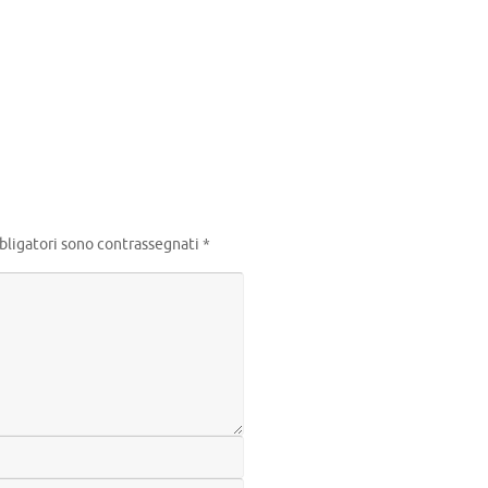
m
idi
bligatori sono contrassegnati
*