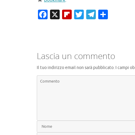
Bookmark
.
Facebook
X
Flipboard
Twitter
Telegra
Condiv
Lascia un commento
Il tuo indirizzo email non sarà pubblicato.
I campi ob