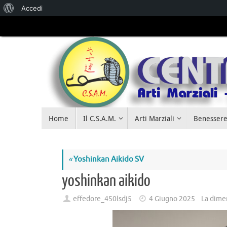
Accedi
Salta al
contenuto
Home
Il C.S.A.M.
Arti Marziali
Benessere
«
Yoshinkan Aikido SV
yoshinkan aikido
effedore_450lsdj5
4 Giugno 2025
La dime