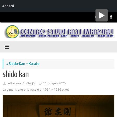
Accedi
Salta al
contenuto
«
Shido-Kan – Karate
shido kan
effedore_450lsdj5
11 Giugno 2025
La dimensione originale è di
1024 × 1536
pixel