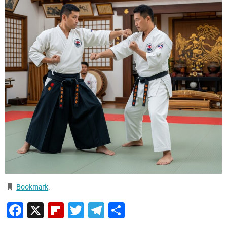
Bookmark
.
Facebook
X
Flipboard
Twitter
Telegram
Condividi