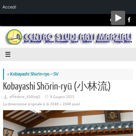
Accedi
Salta al
contenuto
«
Kobayashi Shōrin-ryū – SV
Kobayashi Shōrin-ryū (小林流)
effedore_450lsdj5
9 Giugno 2025
La dimensione originale è di
2048 × 2048
pixel