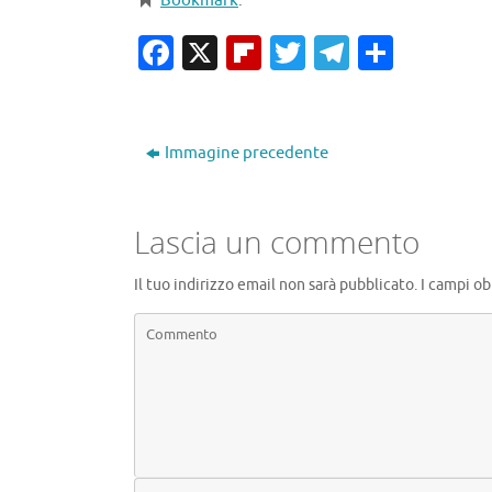
Bookmark
.
Facebook
X
Flipboard
Twitter
Telegra
Condiv
Immagine precedente
Lascia un commento
Il tuo indirizzo email non sarà pubblicato.
I campi ob