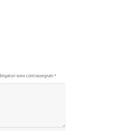
m
idi
bligatori sono contrassegnati
*