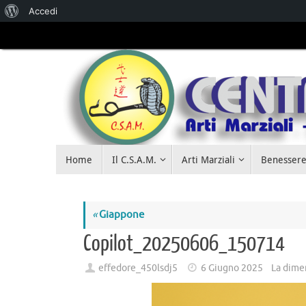
Accedi
Salta al
contenuto
Home
Il C.S.A.M.
Arti Marziali
Benessere
«
Giappone
Copilot_20250606_150714
effedore_450lsdj5
6 Giugno 2025
La dime