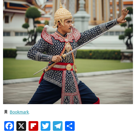
Bookmark
.
Facebook
X
Flipboard
Twitter
Telegram
Condividi