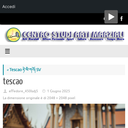
Accedi
Salta al
contenuto
«
Tescao ཏེ་སི་ཀའོ། SV
tescao
effedore_450lsdj5
1 Giugno 2025
La dimensione originale è di
2048 × 2048
pixel