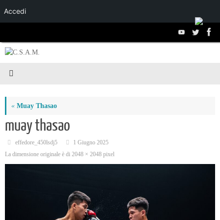
Accedi
Salta al
contenuto
«
Muay Thasao
muay thasao
effedore_450lsdj5
1 Giugno 2025
La dimensione originale è di
2048 × 2048
pixel