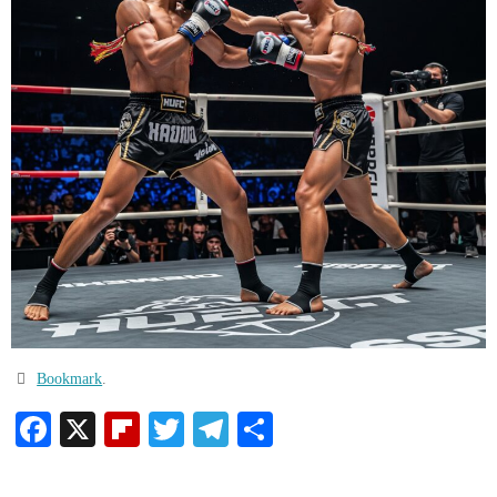
Bookmark
.
Facebook
X
Flipboard
Twitter
Telegram
Condividi