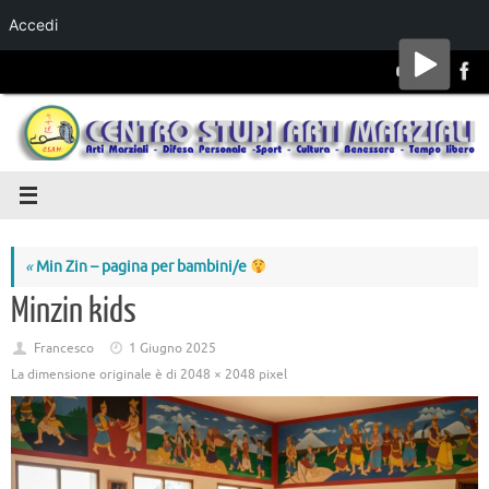
Accedi
Salta al
contenuto
«
Min Zin – pagina per bambini/e
Minzin kids
Francesco
1 Giugno 2025
La dimensione originale è di
2048 × 2048
pixel