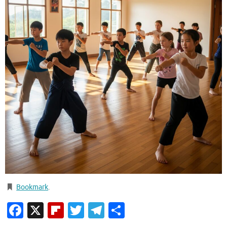
Bookmark
.
Facebook
X
Flipboard
Twitter
Telegram
Condividi