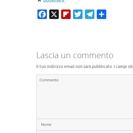
Bookmark
.
Facebook
X
Flipboard
Twitter
Telegra
Condiv
Lascia un commento
Il tuo indirizzo email non sarà pubblicato.
I campi ob