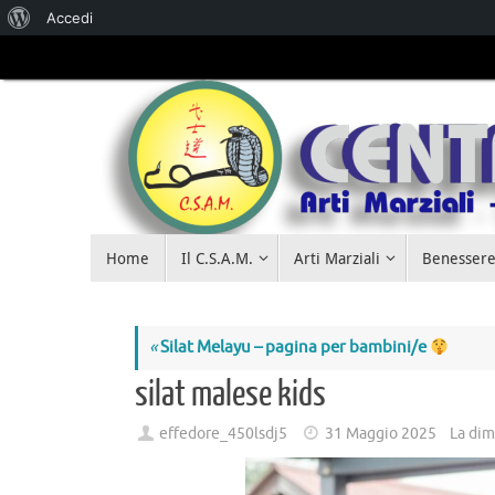
Accedi
Salta al
contenuto
Home
Il C.S.A.M.
Arti Marziali
Benessere
«
Silat Melayu – pagina per bambini/e
silat malese kids
effedore_450lsdj5
31 Maggio 2025
La dim