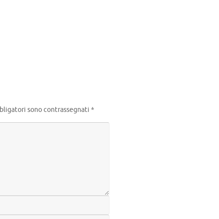
m
idi
bligatori sono contrassegnati
*