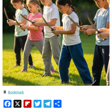
Bookmark
.
Facebook
X
Flipboard
Twitter
Telegram
Condividi