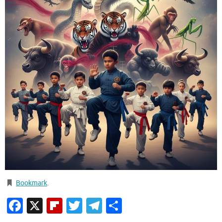
Bookmark
.
Facebook
X
Flipboard
Twitter
Telegram
Condividi