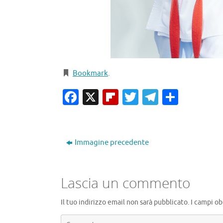
Bookmark
.
Facebook
X
Flipboard
Twitter
Telegra
Condiv
Immagine precedente
Lascia un commento
Il tuo indirizzo email non sarà pubblicato.
I campi ob