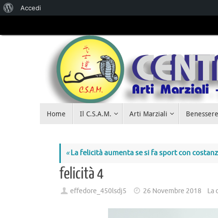
Accedi
Salta al
contenuto
Home
Il C.S.A.M.
Arti Marziali
Benessere
«
La felicità aumenta se si fa sport con costan
felicità 4
effedore_450lsdj5
26 Novembre 2018
La 