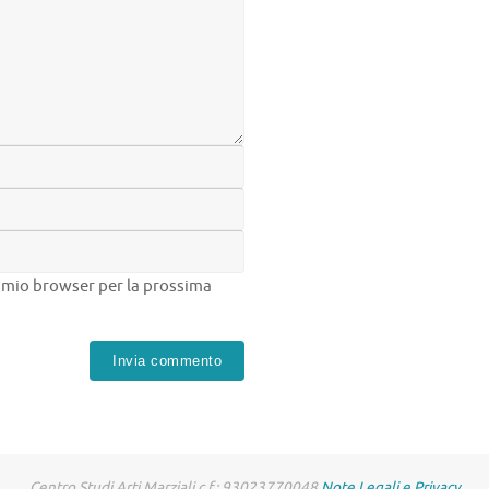
el mio browser per la prossima
Centro Studi Arti Marziali c.f.: 93023770048
Note Legali e Privacy