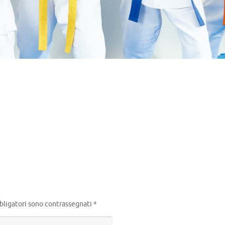
m
idi
bligatori sono contrassegnati
*