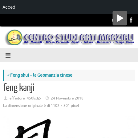
Accedi
Salta al
contenuto
«
Feng shui – la Geomanzia cinese
feng kanji
effedore_450lsdj5
24 Novembre 2018
La dimensione originale è di
1102 × 801
pixel