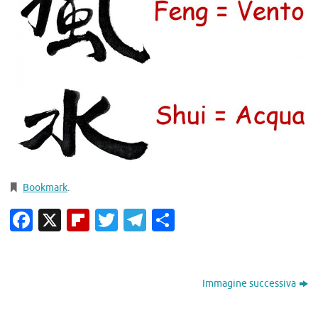
Bookmark
.
Facebook
X
Flipboard
Twitter
Telegram
Condividi
Immagine successiva