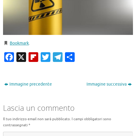
Bookmark
.
Facebook
X
Flipboard
Twitter
Telegram
Condividi
Immagine precedente
Immagine successiva
Lascia un commento
Il tuo indirizzo email non sarà pubblicato.
I campi obbligatori sono
contrassegnati
*