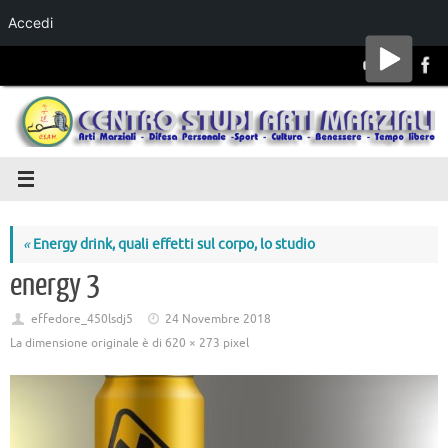
Accedi
Salta al
contenuto
«
Energy drink, quali effetti sul corpo, lo studio
energy 3
effedore_450lsdj5
24 Novembre 2018
La dimensione originale è di
620 × 273
pixel