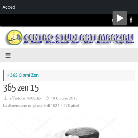
Accedi
Salta al
contenuto
«
365 Giorni Zen
365 zen 15
effedore_450lsdj5
19 Giugno 2018
La dimensione originale è di
1024 × 678
pixel