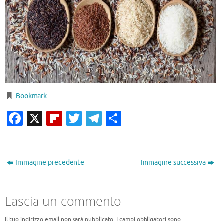
Bookmark
.
Facebook
X
Flipboard
Twitter
Telegram
Condividi
Immagine precedente
Immagine successiva
Lascia un commento
Il tuo indirizzo email non sarà pubblicato.
I campi obbligatori sono