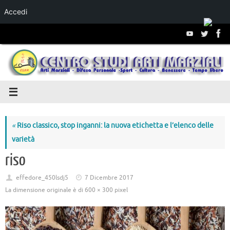
Accedi
Salta al
contenuto
«
Riso classico, stop inganni: la nuova etichetta e l’elenco delle
varietà
riso
effedore_450lsdj5
7 Dicembre 2017
La dimensione originale è di
600 × 300
pixel