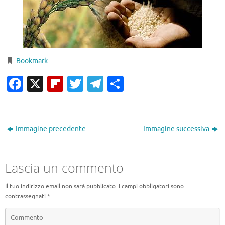
Bookmark
.
Facebook
X
Flipboard
Twitter
Telegram
Condividi
Immagine precedente
Immagine successiva
Lascia un commento
Il tuo indirizzo email non sarà pubblicato.
I campi obbligatori sono
contrassegnati
*