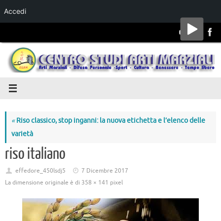
Accedi
Salta al
contenuto
«
Riso classico, stop inganni: la nuova etichetta e l’elenco delle
varietà
riso italiano
effedore_450lsdj5
7 Dicembre 2017
La dimensione originale è di
358 × 141
pixel