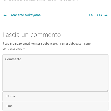
e
b
it
e
n
b
o
te
gr
di
o
ar
r
a
vi
Il Maestro Nakayama
La FIKTA
o
d
m
di
k
Lascia un commento
Il tuo indirizzo email non sarà pubblicato.
I campi obbligatori sono
contrassegnati
*