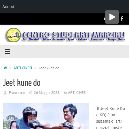
Accedi
Salta al
contenuto
ARTI CINESI
Jeet kune do
Jeet kune do
Francesco
26 Maggio 2023
ARTI CINESI
I
l Jeet Kune Do
(JKD) è un
sistema di arti
marzi
ali miste