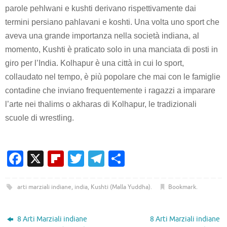
parole pehlwani e kushti derivano rispettivamente dai
termini persiano pahlavani e koshti. Una volta uno sport che
aveva una grande importanza nella società indiana, al
momento, Kushti è praticato solo in una manciata di posti in
giro per l’India. Kolhapur è una città in cui lo sport,
collaudato nel tempo, è più popolare che mai con le famiglie
contadine che inviano frequentemente i ragazzi a imparare
l’arte nei thalims o akharas di Kolhapur, le tradizionali
scuole di wrestling.
Fa
X
Fl
T
T
C
c
ip
w
el
o
e
b
it
e
n
arti marziali indiane
,
india
,
Kushti (Malla Yuddha)
.
Bookmark
.
b
o
te
gr
di
o
ar
r
a
vi
8 Arti Marziali indiane
8 Arti Marziali indiane