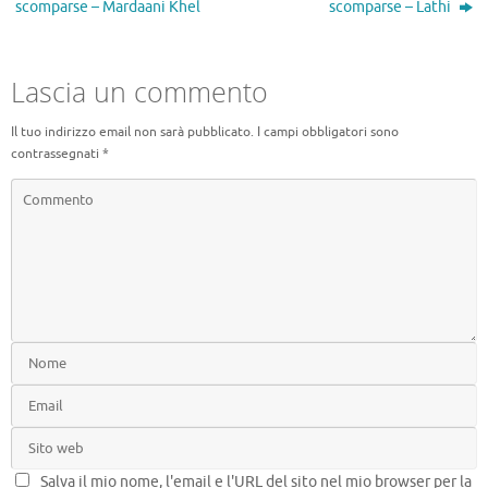
scomparse – Mardaani Khel
scomparse – Lathi
o
d
m
di
k
Lascia un commento
Il tuo indirizzo email non sarà pubblicato.
I campi obbligatori sono
contrassegnati
*
Salva il mio nome, l'email e l'URL del sito nel mio browser per la