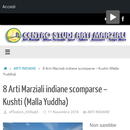
Accedi
Salta al
contenuto
ARTI INDIANE
8 Arti Marziali indiane scomparse – Kushti (Malla
Yuddha)
8 Arti Marziali indiane scomparse –
Kushti (Malla Yuddha)
effedore_450lsdj5
11 Novembre 2018
ARTI INDIANE
Non sarebbe