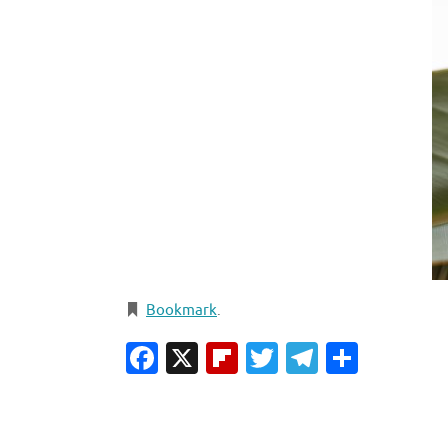
Bookmark
.
Facebook
X
Flipboard
Twitter
Telegra
Condiv