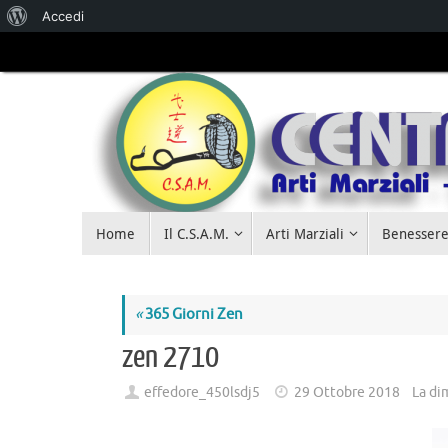
Accedi
Salta al
contenuto
Home
Il C.S.A.M.
Arti Marziali
Benessere
«
365 Giorni Zen
zen 2710
effedore_450lsdj5
29 Ottobre 2018
La di