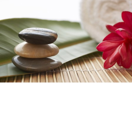
m
idi