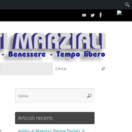
Articoli recenti
e
Addio al Maestro Beppe Perlati: Il