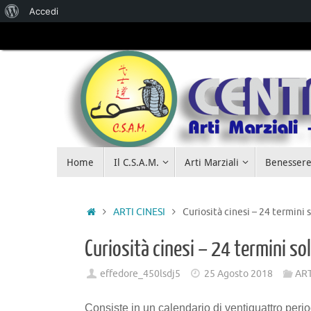
Accedi
Salta al
contenuto
Home
Il C.S.A.M.
Arti Marziali
Benessere
ARTI CINESI
Curiosità cinesi – 24 termini s
Curiosità cinesi – 24 termini sol
effedore_450lsdj5
25 Agosto 2018
ART
Consiste in un calendario di ventiquattro perio