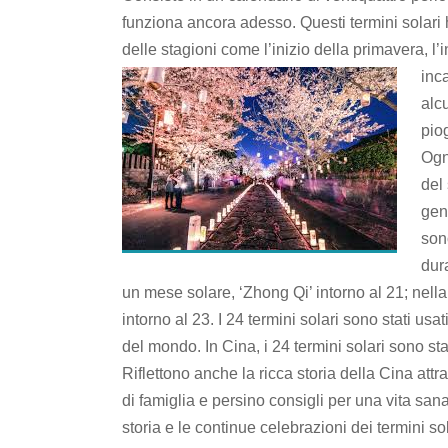
funziona ancora adesso.
Questi termini solari h
delle stagioni come l’inizio della primavera, l’in
inc
alc
piog
Ogn
del
gen
son
dur
un mese solare, ‘Zhong Qi’ intorno al 21;
nella
intorno al 23.
I 24 termini solari sono stati usat
del mondo.
In Cina, i 24 termini solari sono st
Riflettono anche la ricca storia della Cina attra
di famiglia e persino consigli per una vita sa
storia e le continue celebrazioni dei termini 