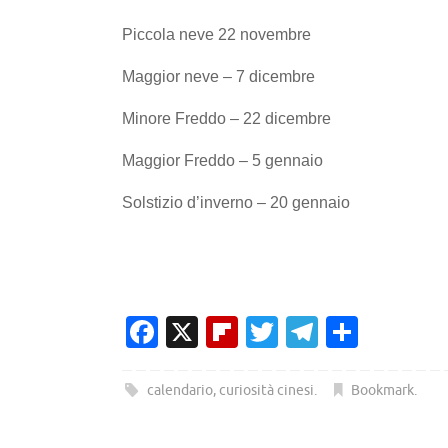
Piccola neve 22 novembre
Maggior neve – 7 dicembre
Minore Freddo – 22 dicembre
Maggior Freddo – 5 gennaio
Solstizio d’inverno – 20 gennaio
Fa
X
Fl
T
T
C
c
ip
w
el
o
e
b
it
e
n
calendario
,
curiosità cinesi
.
Bookmark
.
b
o
te
gr
di