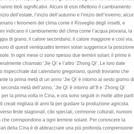
anno titoli significativi.
Alcuni di essi riflettono il cambiamento
izio dell’estate, l’inizio dell’autunno e l’inizio dell’inverno;
alcun
arnano i fenomeni
del clima come il Risveglio degli insetti, e
uni indicano il cambiamento del clima come l’acqua piovana, la
gia di grano, il calore secondario, il calore maggiore e così via.
uno di questi ventiquattro termini solari suggerisce la posizione
 sole.
In ogni mese ci sono spesso due termini solari;
il primo è
eralmente chiamato ‘Jie Qi’ e l’altro ‘Zhong Qi’.
Le loro date
o rispecchiate dal calendario gregoriano, quindi troviamo che
ante la prima metà di un anno ‘Jie Qi’ è intorno al sesto giorno d
 seconda metà dell’anno, ‘Jie Qi’ è intorno all’8 e ‘Zhong Qi’
i per la prima volta in Cina, e ora sono seguiti in molte altre parti
ati creati migliaia di anni fa per guidare la produzione agricola.
verso feste stagionali, cibi speciali, cerimonie culturali, riunioni
na che corrispondono a ogni termine solare.
Per conoscere la
solari della Cina è di abbracciare una più profonda comprensione