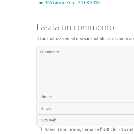
o
ar
r
a
vi
365 Giorni Zen – 24.08.2018
o
d
m
di
k
Lascia un commento
Il tuo indirizzo email non sarà pubblicato.
I campi ob
Salva il mio nome, l'email e l'URL del sito n