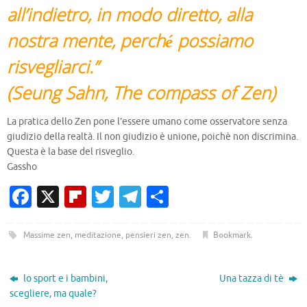
all’indietro, in modo diretto, alla
nostra mente, perché possiamo
risvegliarci.”
(Seung Sahn, The compass of Zen)
La pratica dello Zen pone l’essere umano come osservatore senza
giudizio della realtà. Il non giudizio è unione, poichè non discrimina.
Questa è la base del risveglio.
Gassho
Fa
X
Fl
T
T
C
c
ip
w
el
o
e
b
it
e
n
Massime zen
,
meditazione
,
pensieri zen
,
zen
.
Bookmark
.
b
o
te
gr
di
o
ar
r
a
vi
lo sport e i bambini,
Una tazza di tè
scegliere, ma quale?
o
d
m
di