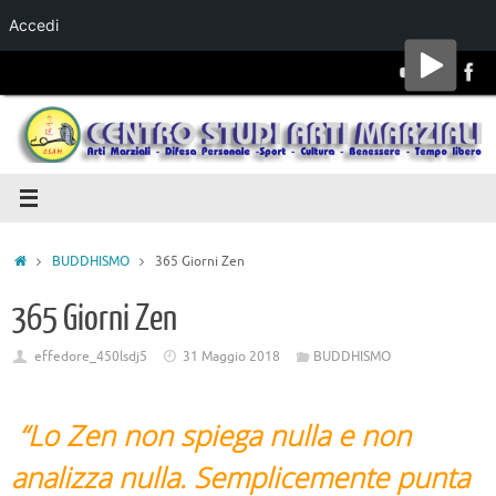
Accedi
Salta al
contenuto
BUDDHISMO
365 Giorni Zen
365 Giorni Zen
effedore_450lsdj5
31 Maggio 2018
BUDDHISMO
“Lo Zen non spiega nulla e non
analizza nulla. Semplicemente punta