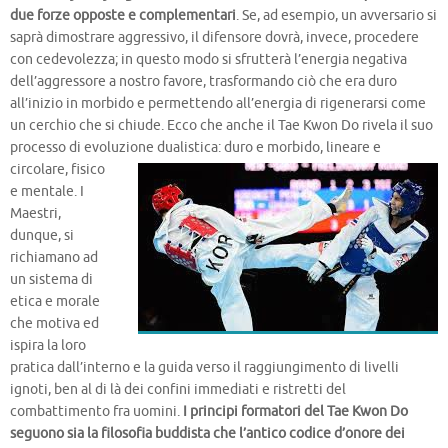
due forze opposte e complementari
. Se, ad esempio, un avversario si
saprà dimostrare aggressivo, il difensore dovrà, invece, procedere
con cedevolezza; in questo modo si sfrutterà l’energia negativa
dell’aggressore a nostro favore, trasformando ciò che era duro
all’inizio in morbido e permettendo all’energia di rigenerarsi come
un cerchio che si chiude. Ecco che anche il Tae Kwon Do rivela il suo
processo di evoluzione dualistica: duro e morbido,
lineare e
circolare, fisico
e mentale. I
Maestri,
dunque, si
richiamano ad
un sistema di
etica e morale
che motiva ed
ispira la loro
pratica dall’interno e la guida verso il raggiungimento di livelli
ignoti, ben al di là dei confini immediati e ristretti del
combattimento fra uomini.
I principi formatori del Tae Kwon Do
seguono sia la filosofia buddista che l’antico codice d’onore dei