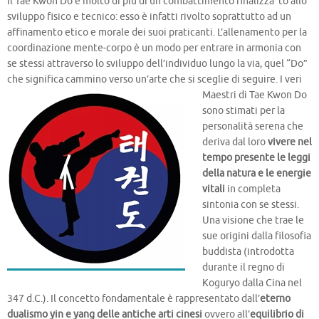
Il Tae Kwon Do è molto di più di un combattimento finalizza to allo
sviluppo fisico e tecnico: esso è infatti rivolto soprattutto ad un
affinamento etico e morale dei suoi praticanti. L’allenamento per la
coordinazione mente-corpo è un modo per entrare in armonia con
se stessi attraverso lo sviluppo dell’individuo lungo la via, quel “Do”
che significa cammino verso un’arte che si sceglie di seguire.
I veri
Maestri di Tae Kwon Do
sono stimati per la
personalità serena che
deriva dal loro
vivere nel
tempo presente le leggi
della natura e le energie
vitali
in completa
sintonia con se stessi.
Una visione che trae le
sue origini dalla filosofia
buddista (introdotta
durante il regno di
Koguryo dalla Cina nel
347 d.C.). Il concetto fondamentale è rappresentato dall’
eterno
dualismo yin e yang delle antiche arti cinesi
ovvero all’
equilibrio di