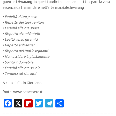
guerrieri Hwarang
. In questi undici comandamenti traspare la vera
essenza da tramandare nell’arte marziale:hwarang
• Fedeltà al tuo paese
• Rispetto dei tuoi genitori
• Fedeltà alla tua sposa
• Rispetto ai tuoi fratelli
• Lealtà verso gli amici
• Rispetto agli anziani
• Rispetto dei tuoi insegnanti
• Non uccidere ingiustamente
• Spirito indomabile
• Fedeltà alla tua scuola
• Termina ciò che inizi
A cura di Carlo Giordano
fonte: www.benessere.it
Fa
X
Fl
T
T
C
c
ip
w
el
o