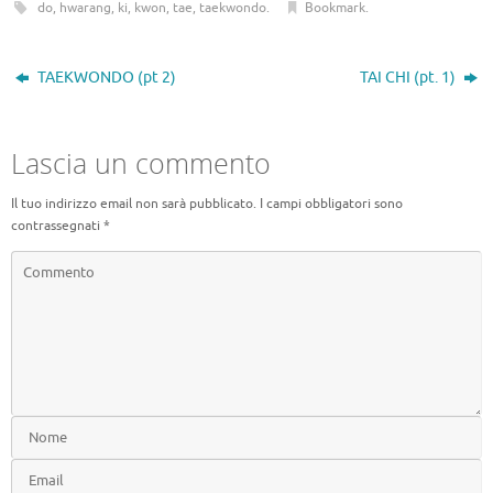
e
b
it
e
n
do
,
hwarang
,
ki
,
kwon
,
tae
,
taekwondo
.
Bookmark
.
b
o
te
gr
di
o
ar
r
a
vi
TAEKWONDO (pt 2)
TAI CHI (pt. 1)
o
d
m
di
k
Lascia un commento
Il tuo indirizzo email non sarà pubblicato.
I campi obbligatori sono
contrassegnati
*