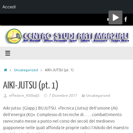
Accedi
Salta al
contenuto
Uncategorized
AIKI-JUTSU (pt. 1)
AIKI-JUTSU (pt. 1)
effedore_450lsdj5
7 Dicembre 2017
Uncategorized
Aiki-jutsu: (Giapp.) BUJUTSU. «Tecnica (Jutsu) dell’unione (Ai)
dell’energia (Ki)». Complesso di tecniche di…
…combattimento
ravvicinato messe a punto nel corso dei secoli del medioevo
giapponese nelle quali affonda le proprie radici l’Aikido del maestro