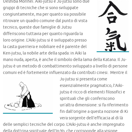
Ueshiba Morihei.
Aiki-jutsu e Ju-jutsu sono due
gruppi di tecniche che si sono sviluppate
congiuntamente, ma per quanto sia possibile
ritrovare un quadro comune dal punto di vista
tecnico, queste due famiglie di Jutsu
differiscono tuttavia per quanto riguarda la
loro origine. L’Aiki-jutsu si è sviluppato presso
la casta guerriera e nobiliare ed è parente del
Ken-jutsu, la nobile arte della spada: in Aiki la
mano nuda, aperta, è anche il simbolo della lama della Katana. Il Ju-
jutsu è un metodo di combattimento sviluppato a livello di persone
comuni ed è fortemente influenzato da contributi cinesi.
Mentre il
Ju-jutsu si presenta come
essenzialmente pragmatico, l’Aiki-
jutsu è ricco di elementi filosofici e
spirituali che gli conferiscono
un’altra dimensione: si fa riferimento
fin dall’origine a questa nozione di Ki
vera sorgente dell’efficacia al di là
delle semplici tecniche del corpo. L’Aiki-jutsu è anche impregnato
della dottrina spirituale dell’In-Yo, che corrisponde alla visione