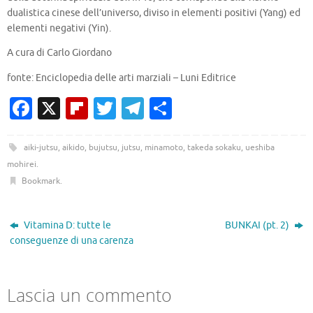
dualistica cinese dell’universo, diviso in elementi positivi (Yang) ed
elementi negativi (Yin).
A cura di Carlo Giordano
fonte: Enciclopedia delle arti marziali – Luni Editrice
Fa
X
Fl
T
T
C
c
ip
w
el
o
e
b
it
e
n
aiki-jutsu
,
aikido
,
bujutsu
,
jutsu
,
minamoto
,
takeda sokaku
,
ueshiba
mohirei
.
b
o
te
gr
di
Bookmark
.
o
ar
r
a
vi
o
d
m
di
Vitamina D: tutte le
BUNKAI (pt. 2)
k
conseguenze di una carenza
Lascia un commento